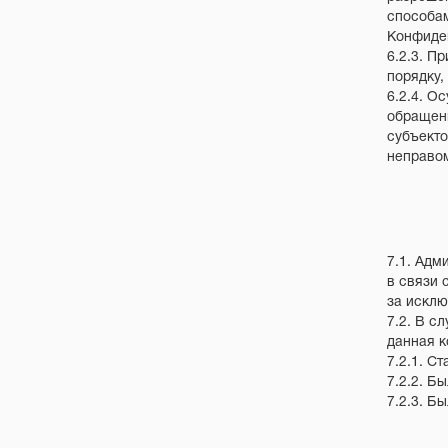
способам
Конфиде
6.2.3. П
порядку,
6.2.4. О
обращени
субъекто
неправо
7.1. Адм
в связи 
за исклю
7.2. В с
данная 
7.2.1. С
7.2.2. Б
7.2.3. Б