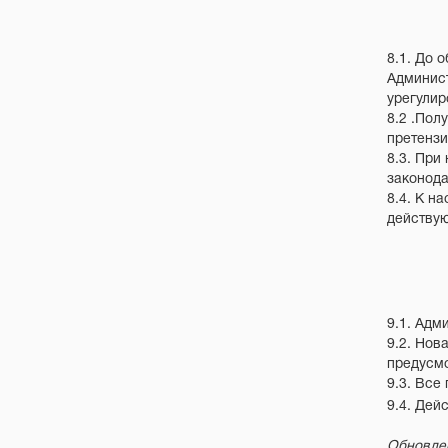
8.1. До 
Админист
урегулир
8.2 .Пол
претензи
8.3. При
законод
8.4. К н
действу
9.1. Адм
9.2. Нов
предусмо
9.3. Все
9.4. Дей
Обновлен