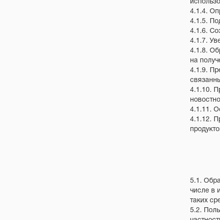
использо
4.1.4. О
4.1.5. П
4.1.6. С
4.1.7. У
4.1.8. О
на получ
4.1.9. П
связанны
4.1.10. 
новостно
4.1.11. 
4.1.12. 
продукто
5.1. Обр
числе в 
таких ср
5.2. Пол