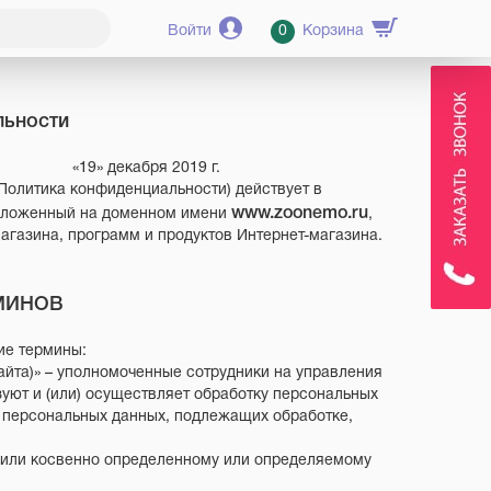
Войти
0
Корзина
льности
абря 2019 г.
Политика конфиденциальности) действует в
www.zoonemo.ru
положенный на доменном имени
,
агазина, программ и продуктов Интернет-магазина.
РМИНОВ
ие термины:
айта)» – уполномоченные сотрудники на управления
уют и (или) осуществляет обработку персональных
в персональных данных, подлежащих обработке,
о или косвенно определенному или определяемому