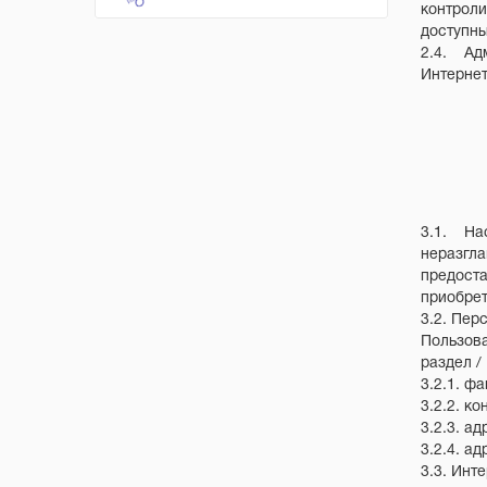
контроли
доступны
2.4. Адм
Интернет
3.1. Нас
неразгл
предоста
приобрет
3.2. Пер
Пользова
раздел /
3.2.1. ф
3.2.2. к
3.2.3. ад
3.2.4. а
3.3. Инт