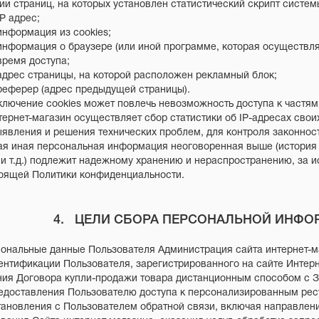
и страниц, на которых установлен статистический скрипт системы
адрес;
рмация из cookies;
мация о браузере (или иной программе, которая осуществляет
я доступа;
 страницы, на которой расположен рекламный блок;
ер (адрес предыдущей страницы).
тключение cookies может повлечь невозможность доступа к частя
нтернет-магазин осуществляет сбор статистики об IP-адресах сво
явления и решения технических проблем, для контроля законно
ая иная персональная информация неоговоренная выше (история
и т.д.) подлежит надежному хранению и нераспространению, за ис
тоящей Политики конфиденциальности.
4. ЦЕЛИ СБОРА ПЕРСОНАЛЬНОЙ ИНФО
сональные данные Пользователя Администрация сайта интернет-м
дентификации Пользователя, зарегистрированного на сайте Интерн
ия Договора купли-продажи товара дистанционным способом с 
редоставления Пользователю доступа к персонализированным рес
становления с Пользователем обратной связи, включая направле