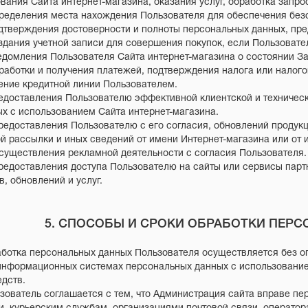
вания Сайта интернет-магазина, оказания услуг, обработка запро
пределения места нахождения Пользователя для обеспечения бе
одтверждения достоверности и полноты персональных данных, пр
оздания учетной записи для совершения покупок, если Пользовате
ведомления Пользователя Сайта интернет-магазина о состоянии За
бработки и получения платежей, подтверждения налога или налог
ение кредитной линии Пользователем.
редоставления Пользователю эффективной клиентской и техниче
х с использованием Сайта интернет-магазина.
Предоставления Пользователю с его согласия, обновлений продук
й рассылки и иных сведений от имени Интернет-магазина или от 
Осуществления рекламной деятельности с согласия Пользователя.
Предоставления доступа Пользователю на сайты или сервисы парт
в, обновлений и услуг.
5. СПОСОБЫ И СРОКИ ОБРАБОТКИ ПЕР
аботка персональных данных Пользователя осуществляется без о
информационных системах персональных данных с использование
едств.
ьзователь соглашается с тем, что Администрация сайта вправе п