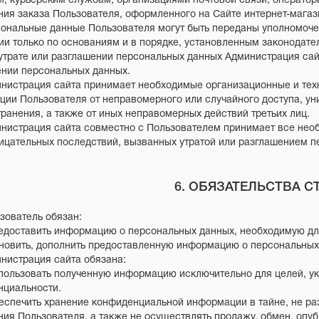
и, курьерским службам, организациями почтовой связи, оператор
ия заказа Пользователя, оформленного на Сайте интернет-магази
сональные данные Пользователя могут быть переданы уполномоч
и только по основаниям и в порядке, установленным законодат
 утрате или разглашении персональных данных Администрация сай
нии персональных данных.
инистрация сайта принимает необходимые организационные и те
ии Пользователя от неправомерного или случайного доступа, ун
ранения, а также от иных неправомерных действий третьих лиц.
инистрация сайта совместно с Пользователем принимает все не
ицательных последствий, вызванных утратой или разглашением п
6. ОБЯЗАТЕЛЬСТВА С
ьзователь обязан:
редоставить информацию о персональных данных, необходимую дл
бновить, дополнить предоставленную информацию о персональны
инистрация сайта обязана:
спользовать полученную информацию исключительно для целей, ук
нциальности.
беспечить хранение конфиденциальной информации в тайне, не ра
ия Пользователя, а также не осуществлять продажу, обмен, оп