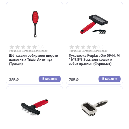
В корзину
В корзин
960 ₽
2 868 ₽
( 0 )
( 0 )
Расчески, когтерезы для собак
Расчески, когтерезы для собак
Фурминатор Ferplast Premium
Расческа Люкс для животн
Gro 5774 для средних собак с
Trixie с переменным зубом
длинной шерстью (Ферпласт)
22см (Трикси)
В корзину
В корзин
2 798 ₽
766 ₽