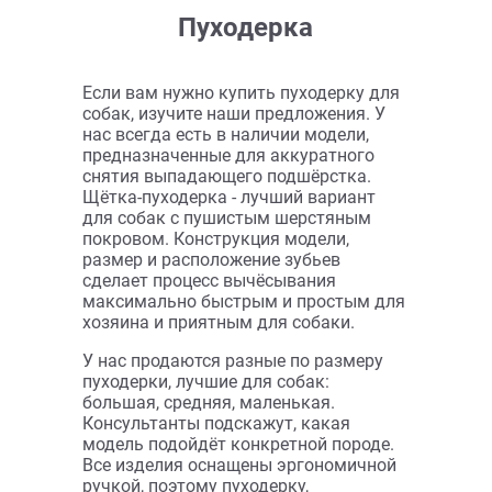
торжественным мероприятием, вы
можете приобрести любой товар с
оперативной доставкой по Москве и
России.
Консультанты магазина помогут
подобрать лучший вариант для вашего
домашнего животного. В каталоге есть
и расческа, подходящая для
короткошерстных собак, расческа для
собак с длинной шерстью. Менеджеры
подберут лучший вариант для питомца
любой породы.
Конечно, длина шерстного покрова -
один из главных критериев при выборе
расчески, подходящей для шерсти
собак. Но также следует обратить
внимание и на конструкцию изделия. В
каталоге магазина представлены: