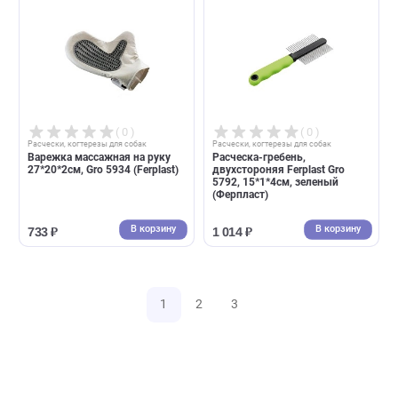
( 0 )
( 0 )
Расчески, когтерезы для собак
Расчески, когтерезы для собак
Расческа-грабли 2-х рядная,
Пуходерка-щетка
частый зуб Ferplast Gro 5850,
двухсторонняя натуральная
11*15,5см, красная (Ферпласт)
щетина Ferplast Gro 5765,
18,5*11*5,2см, бело-черная
В корзину
В корзин
1 238 ₽
1 453 ₽
( 0 )
( 0 )
Расчески, когтерезы для собак
Расчески, когтерезы для собак
Ролик для собирания шерсти
Пуходерка Ferplast Gro 5948,
Ferplast Gro 5951 - 12 стиксов,
XL 19*12,1*4,2см, для кошек
200см (Ферпласт)
собак красная (Ферпласт)