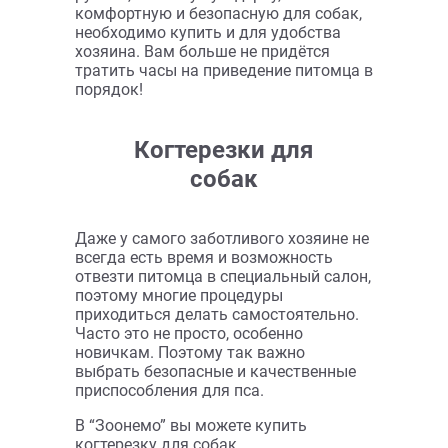
массажная щётка ( это расческа
для вычёсывания
гладкошерстных собак);
гребень;
массажная варежка;
двусторонние модели и т.д.
Мы постоянно расширяем и
обновляем ассортимент, добавляя в
него удачные новинки от проверенных
брендов.
Пуходерка
Если вам нужно купить пуходерку для
собак, изучите наши предложения. У
нас всегда есть в наличии модели,
предназначенные для аккуратного
снятия выпадающего подшёрстка.