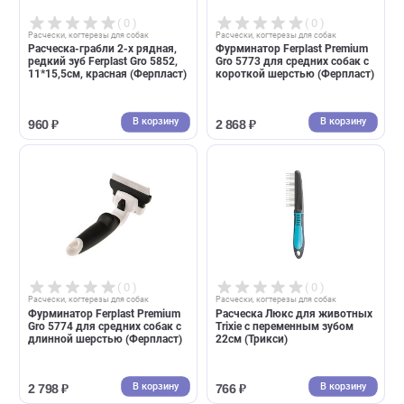
( 0 )
( 0 )
Расчески, когтерезы для собак
Расчески, когтерезы для собак
Колтунорез для животных
Пуходерка Ferplast Gro 5942,
Ferplast Gro 5971, 16 лезвий,
15*7,3*3,3см, для кошек и
красный (Ферпласт)
собак красная (Ферпласт)
В корзину
В корзин
1 255 ₽
720 ₽
( 0 )
( 0 )
Расчески, когтерезы для собак
Расчески, когтерезы для собак
Расческа-грабли 2-х рядная,
Фурминатор Ferplast Premiu
редкий зуб Ferplast Gro 5852,
Gro 5773 для средних собак 
11*15,5см, красная (Ферпласт)
короткой шерстью (Ферплас