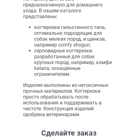
Щётка-пуходерка - лучший вариант
для собак с пушистым шерстяным
покровом. Конструкция модели,
размер и расположение зубьев
сделает процесс вычёсывания
максимально быстрым и простым для
хозяина и приятным для собаки.
У нас продаются разные по размеру
пуходерки, лучшие для собак:
большая, средняя, маленькая.
Консультанты подскажут, какая
модель подойдёт конкретной породе.
Все изделия оснащены эргономичной
ручкой, поэтому пуходерку,
комфортную и безопасную для собак,
необходимо купить и для удобства
хозяина. Вам больше не придётся
тратить часы на приведение питомца в
порядок!