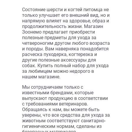
В корзину
В корзин
390 ₽
1 238 ₽
( 0 )
( 0 )
Расчески, когтерезы для собак
Расчески, когтерезы для собак
Варежка массажная на руку
Расческа-гребень,
27*20*2см, Gro 5934 (Ferplast)
двухстороняя Ferplast Gro
5792, 15*1*4см, зеленый
(Ферпласт)
В корзину
В корзин
733 ₽
1 014 ₽
1
2
3