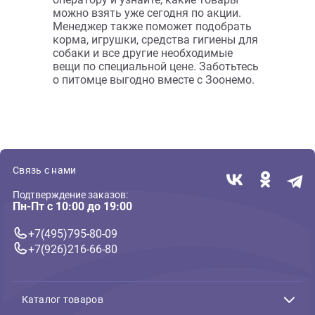
выберите нужный товар в каталоге и
положите его в корзину. Далее
выберите удобный для вас способ
доставки. Мы обслуживаем всю
Россию транспортными компаниями
или с помощью почты. Жители Москвы
получат свои покупки курьером уже на
следующий день после оформления
заказа. Москвичи также забирают
заказ в удобном пункте самовывоза,
расположенном около метро.
Если у вас возникли вопросы, как
выбрать или пользоваться расчёской
или когтерезкой, позвоните нам и
получите подробную бесплатную
консультацию, или обратитесь за
помощью через сайт. Эксперт ответит
на любые ваши вопросы.