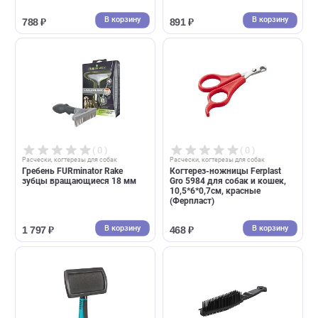
( 0 )
( 0 )
Расчески, когтерезы для собак
Расчески, когтерезы для собак
Щетка резиновая овальная
Когтерез с боковой защито
Ferplast Gro 5932, 13,3*9,2см
Ferplast Gro 5986 для собак,
(Ферпласт)
13,7*4,8*1,3см, красный
(Ферпласт)
В корзину
В корзин
788 ₽
891 ₽
( 0 )
( 0 )
Расчески, когтерезы для собак
Расчески, когтерезы для собак
Гребень FURminator Rake
Когтерез-ножницы Ferplast
зубцы вращающиеся 18 мм
Gro 5984 для собак и кошек,
10,5*6*0,7см, красные
(Ферпласт)