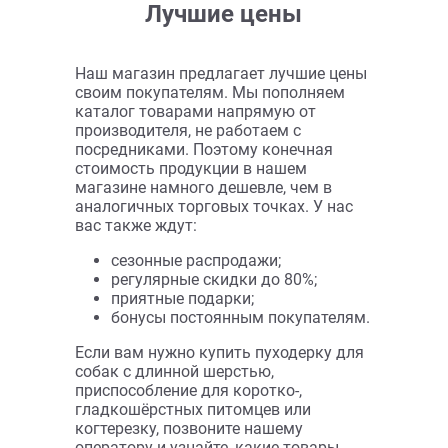
оптимально подходящие для
собак мелких пород, и щенков,
например comfy shogun;
серповидные когтерезки,
разработанные для собак
крупных пород, например, комфи
katana, оснащённые
ограничителем.
Изделия выполнены из нетоксичных
прочных материалов. Когтерезки
просто обрабатывать после
использования и поддерживать в
чистоте. Конструкция изделий
одобрена ветеринарами.
Сделайте заказ
Для того чтобы оформить заказ,