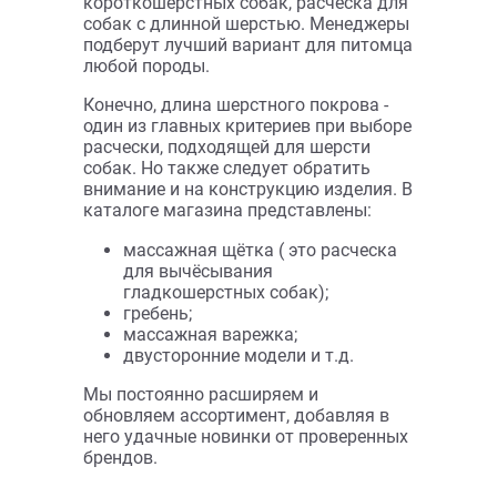
известными брендами, которые
выпускают продукцию в соответствии
с требованиями ветеринаров.
Обращаясь к нам, вы можете быть
уверены, что все средства для ухода за
животным соответствуют санитарно-
гигиеническим нормам, сделаны из
безопасных материалов.
Расческа для
вычесывания
собак: как
выбрать
Если вам срочно нужна, например,
расческа для поездки на выставку или
другие приспособления для собак
чтобы навести красоту питомцу перед