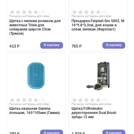
Расческа FURminator
Расческа с вращающимися
резиновая Curry Comb зубцы 5
зубьями Ferplast Gro 5757,
мм
21*5,7*2,4см, черно-белая
(Ферпласт)
В корзину
В корзин
1 219 ₽
1 198 ₽
( 0 )
( 0 )
Расчески, когтерезы для собак
Расчески, когтерезы для собак
Щетка с липким роликом для
Пуходерка Ferplast Gro 5802
животных Trixie для
16*9,8*3,3см, для кошек и
собирания шерсти 23см
собак зеленая (Ферпласт)
(Трикси)
В корзину
В корзин
413 ₽
765 ₽