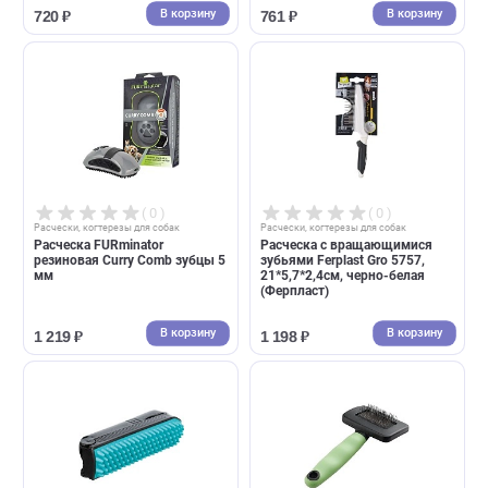
( 0 )
( 0 )
Расчески, когтерезы для собак
Расчески, когтерезы для собак
Пуходерка Ferplast Gro 5800, S
Расческа частый зуб Ferplas
15*7,3*3,3см, для кошек и
Gro 5856, 20*1,6*3,5см,
собак зеленая (Ферпласт)
красная (Ферпласт)
В корзину
В корзин
720 ₽
761 ₽
( 0 )
( 0 )
Расчески, когтерезы для собак
Расчески, когтерезы для собак