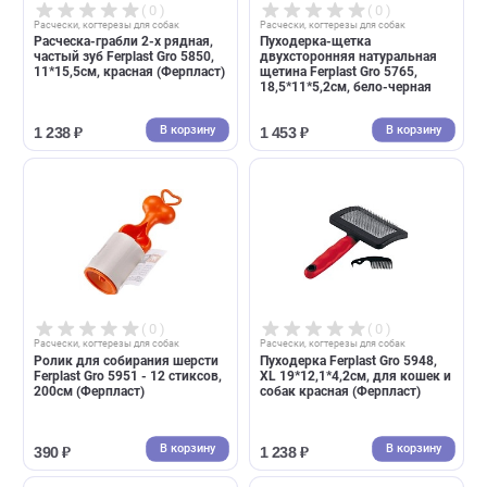
( 0 )
( 0 )
Расчески, когтерезы для собак
Расчески, когтерезы для собак
Щётка для собирания шерсти
Пуходерка Ferplast Gro 5944
животных Trixie, Анти-пух
16*9,8*3,3см, для кошек и
(Трикси)
собак красная (Ферпласт)
В корзину
В корзин
385 ₽
765 ₽