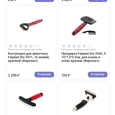
( 0 )
( 0 )
Расчески, когтерезы для собак
Расчески, когтерезы для собак
Щетка овальная Gamma
Щетка FURminator
большая, 165*105мм (Гамма)
двухсторонняя Dual Brush
зубцы 12 мм
В корзину
В корзин
292 ₽
1 828 ₽