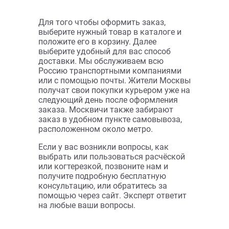
Когтерезки для
собак
Даже у самого заботливого хозяине не
всегда есть время и возможность
отвезти питомца в специальный салон,
поэтому многие процедуры
приходиться делать самостоятельно.
Часто это не просто, особенно
новичкам. Поэтому так важно
выбрать безопасные и качественные
приспособления для пса.
В “Зоонемо” вы можете купить
когтерезку для собак,
предназначенную для домашнего
ухода. В нашем каталоге
представлены:
когтерезки гильотинного типа,