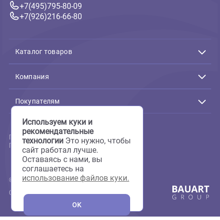
Связь с нами
Подтверждение заказов:
Пн-Пт с 10:00 до 19:00
+7(495)795-80-09
+7(926)216-66-80
Каталог товаров
Акции
Животные
Компания
Аквариумистика
Террариумистика
О нас
Пруд
Скидки
Покупателям
Птицы
Фотогалерея
Мелкие животные
Груминг
Доставка и оплата
Используем куки и
Кошки
Сервисный центр
Вопрос-ответ
Собаки
рекомендательные
Аквариумы на заказ
Отзывы
Пользовательское соглашение
Аптека
технологии
Это нужно, чтобы
Полезная информация
Политика конфиденциальности
Все для груминга
Новости
сайт работал лучше.