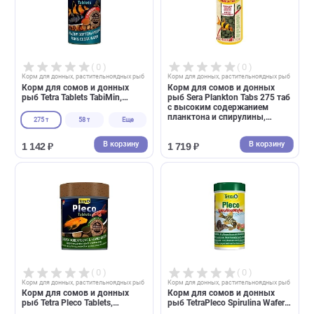
( 0 )
( 0 )
Корм для донных, растительноядных рыб
Корм для донных, растительноядных 
Корм для сомов и донных
Корм для сомов и донных
рыб Tetra Tablets TabiMin,
рыб Sera Plankton Tabs 275 т
таблетки (Тетра)
с высоким содержанием
планктона и спирулины,
275 т
58 т
Еще
таблетки (Сера)
В корзину
В корзин
1 142 ₽
1 719 ₽