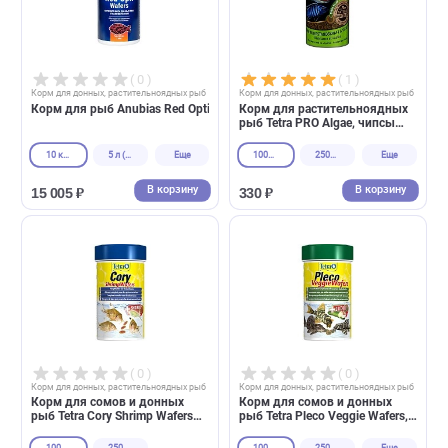
В корзину
В корзин
440 ₽
13 274 ₽
( 0 )
( 1 )
Корм для донных, растительноядных рыб
Корм для донных, растительноядных 
Корм для рыб Anubias Red Opti Wafers таблетки для донных р
Корм для растительноядны
рыб Tetra PRO Algae, чипсы
(Тетра)
10 кг (мешок)
5 л (2 кг)
Еще
100мл
250мл
Еще
В корзину
В корзин
15 005 ₽
330 ₽