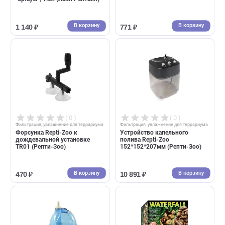
( 0 )
( 0 )
Фильтрация, увлажнение для террариума
Фильтрация, увлажнение для террари
Увлажнитель воздуха
Опрыскиватель Repti-Zoo 1,
(пульверизатор) Lucky Reptile
110*110*305мм (Репти-Зоо)
"Sprayer", 1.5л (Лаки Рептайл)
В корзину
В корзин
1 140 ₽
771 ₽
( 0 )
( 0 )
Фильтрация, увлажнение для террариума
Фильтрация, увлажнение для террари
Форсунка Repti-Zoo к
Устройство капельного
дождевальной установке
полива Repti-Zoo
TR01 (Репти-Зоо)
152*152*207мм (Репти-Зоо)