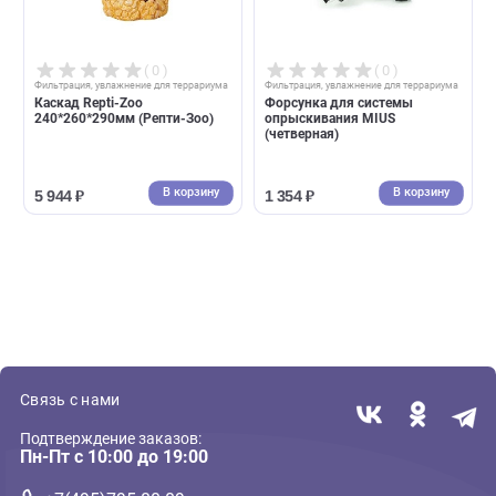
Фильтрация, увлажнение для террариума
Фильтрация, увлажнение для террари
Каскад Repti-Zoo
Система орошения MIUS MI
210*205*235мм (Репти-Зоо)
В корзину
В корзин
6 583 ₽
6 262 ₽
( 0 )
( 0 )
Фильтрация, увлажнение для террариума
Фильтрация, увлажнение для террари
Каскад Repti-Zoo
Форсунка для системы
240*260*290мм (Репти-Зоо)
опрыскивания MIUS
(четверная)
В корзину
В корзин
5 944 ₽
1 354 ₽