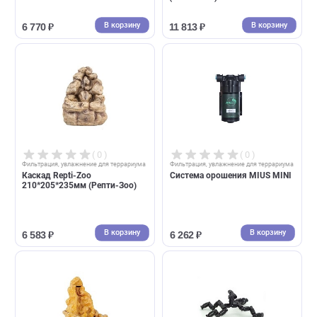
( 0 )
( 0 )
Фильтрация, увлажнение для террариума
Фильтрация, увлажнение для террари
Туманогенератор Lucky Reptile
Устройство капельного
"Super Fog Nano II" (Лаки
полива Repti-Zoo
Рептайл)
электрическое, 200*160*80
(Репти-Зоо)
В корзину
В корзин
6 770 ₽
11 813 ₽
( 0 )
( 0 )