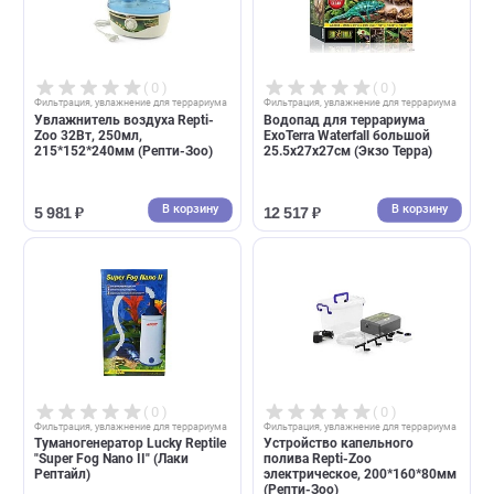
В корзину
В корзин
470 ₽
10 891 ₽
( 0 )
( 0 )
Фильтрация, увлажнение для террариума
Фильтрация, увлажнение для террари
Увлажнитель воздуха Repti-
Водопад для террариума
Zoo 32Вт, 250мл,
ExoTerra Waterfall большой
215*152*240мм (Репти-Зоо)
25.5х27х27см (Экзо Терра)
В корзину
В корзин
5 981 ₽
12 517 ₽