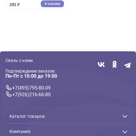
( 0 )
Корм для канареек
Корм Rio для Канареек
попугаев при линьке 500г
(Рио)
В корзину
291 ₽
Связь с нами