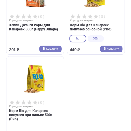
В корзину
В корзин
528 ₽
336 ₽
( 0 )
( 0 )
Корм для канареек
Корм для канареек
Хэппи Джангл корм для
Корм Rio для Канареек
Канареек 500г (Happy Jungle)
попугаев основной (Рио)
1кг
500г
В корзину
В корзин
201 ₽
440 ₽