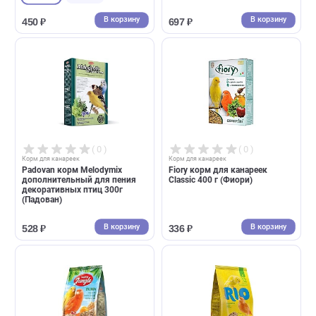
( 0 )
( 0 )
Корм для канареек
Корм для канареек
Padovan корм Grandmix
Padovan корм Naturalmix
Canarini комплексный для
Canarini комплексный для
канареек (Падован)
канареек 1кг (Падован)
400г
1кг
В корзину
В корзин
450 ₽
697 ₽
( 0 )
( 0 )
Корм для канареек
Корм для канареек
Padovan корм Melodymix
Fiory корм для канареек
дополнительный для пения
Classic 400 г (Фиори)
декоративных птиц 300г
(Падован)