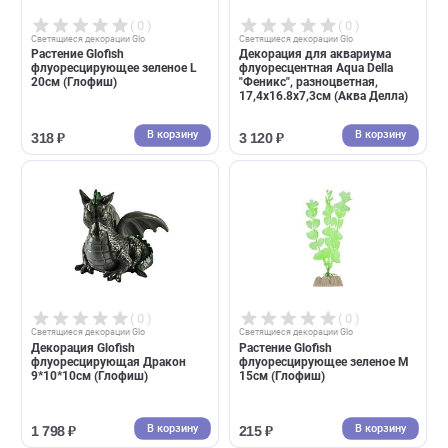
( 0 )
( 0 )
Cветящиеся декорации Glo
Cветящиеся декорации Glo
Растение Glofish
Декор для аквариума
флуоресцирующее желтое S
флуоресцентный Gloxy Рыб
13см (Глофиш)
шар на леске 8*5*5,5см,
розовая (Глокси)
В корзину
В корзин
187 ₽
443 ₽
( 0 )
( 0 )
Cветящиеся декорации Glo
Cветящиеся декорации Glo
Растение Glofish
Декорация для аквариума
флуоресцирующее зеленое L
флуоресцентная Aqua Della
20см (Глофиш)
"Феникс", разноцветная,