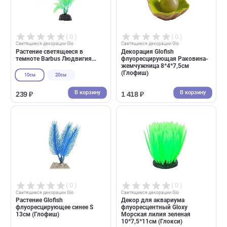
( 0 )
( 0 )
Cветящиеся декорации Glo
Cветящиеся декорации Glo
Растение светящееся в
Декорация Glofish
темноте Barbus Людвигия
флуоресцирующая Раковин
(Барбус)
жемчужница 8*4*7,5см
(Глофиш)
10см
20см
В корзину
В корзин
239 ₽
1 418 ₽