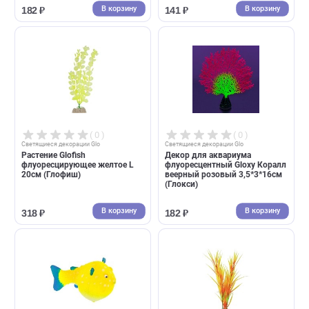
( 0 )
( 1 )
Cветящиеся декорации Glo
Cветящиеся декорации Glo
Декор для аквариума
Декор для аквариума
флуоресцентный Gloxy Коралл
флуоресцентный Gloxy Рыб
веерный оранжевый
гуппи на леске 8*2,5*4,5см
13,5*3*16см (Глокси)
(Глокси)
В корзину
В корзин
182 ₽
141 ₽
( 0 )
( 0 )
Cветящиеся декорации Glo
Cветящиеся декорации Glo