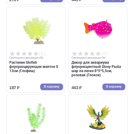
( 0 )
( 0 )
Cветящиеся декорации Glo
Cветящиеся декорации Glo
Декор для аквариума
Декор для аквариума
флуоресцентный Gloxy
флуоресцентный Gloxy Рыб
Морской желудь 9,8*7,5*11см
шар на леске 8*5*5,5см,
(Глокси)
оранжевая (Глокси)
В корзину
В корзин
278 ₽
443 ₽