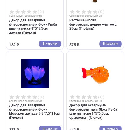
Растение Glofish
Декор для аквариума
флуоресцирующее желтое L
флуоресцентный Gloxy Кора
20см (Глофиш)
веерный розовый 3,5*3*16с
(Глокси)
В корзину
В корзин
318 ₽
182 ₽
( 0 )
( 0 )
Cветящиеся декорации Glo
Cветящиеся декорации Glo
Декор для аквариума
Растение Glofish
флуоресцентный Gloxy Рыба
флуоресцирующее желтое L
шар на леске 8*5*5,5см,
29см (Глофиш)
желтая (Глокси)
В корзину
В корзин
182 ₽
375 ₽