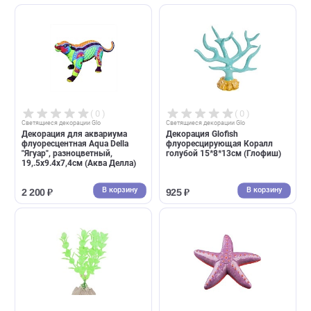
17,4х16.8x7,3см (Аква Делла
В корзину
В корзин
318 ₽
3 120 ₽
( 0 )
( 0 )
Cветящиеся декорации Glo
Cветящиеся декорации Glo
Декорация Glofish
Растение Glofish
флуоресцирующая Дракон
флуоресцирующее зеленое 
9*10*10см (Глофиш)
15см (Глофиш)
В корзину
В корзин
1 798 ₽
215 ₽