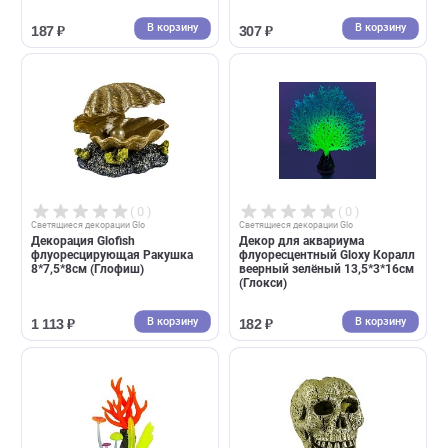
( 0 )
( 0 )
Cветящиеся декорации Glo
Cветящиеся декорации Glo
Растение Glofish
Декор для аквариума
флуоресцирующее синее S
флуоресцентный Gloxy
13см (Глофиш)
Морская лилия зеленая
10*7,5*11см (Глокси)
В корзину
В корзин
187 ₽
307 ₽
( 0 )
( 0 )
Cветящиеся декорации Glo
Cветящиеся декорации Glo
Декорация Glofish
Декор для аквариума
флуоресцирующая Ракушка
флуоресцентный Gloxy Кора
8*7,5*8см (Глофиш)
веерный зелёный 13,5*3*16
(Глокси)