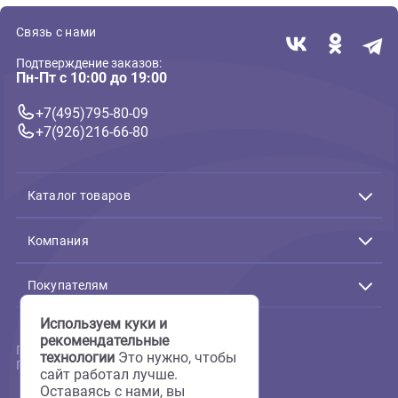
В корзину
В корзин
318 ₽
1 174 ₽
( 0 )
( 0 )
Cветящиеся декорации Glo
Cветящиеся декорации Glo
Растение Glofish
Растение светящееся Lagun
флуоресцирующее оранжевое
"Амбулия" белая, 130мм,
M 15см (Глофиш)
(пакет) (Лагуна)
В корзину
В корзин
215 ₽
170 ₽
1
2