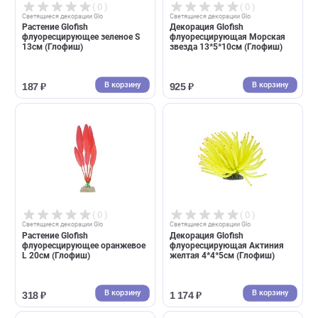
( 0 )
( 0 )
Cветящиеся декорации Glo
Cветящиеся декорации Glo
Декорация для аквариума
Декорация Glofish
флуоресцентная Aqua Della
флуоресцирующая Коралл
"Ягуар", разноцветный,
голубой 15*8*13см (Глофиш
19,.5x9.4x7,4см (Аква Делла)
В корзину
В корзин
2 200 ₽
925 ₽