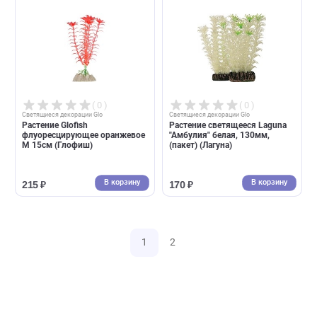
( 0 )
( 0 )
Cветящиеся декорации Glo
Cветящиеся декорации Glo
Растение Glofish
Декорация Glofish
флуоресцирующее зеленое S
флуоресцирующая Морская
13см (Глофиш)
звезда 13*5*10см (Глофиш)
В корзину
В корзин
187 ₽
925 ₽
( 0 )
( 0 )
Cветящиеся декорации Glo
Cветящиеся декорации Glo
Растение Glofish
Декорация Glofish
флуоресцирующее оранжевое
флуоресцирующая Актиния
L 20см (Глофиш)
желтая 4*4*5см (Глофиш)