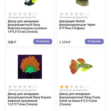
В корзину
В корзин
1 113 ₽
182 ₽
( 0 )
( 0 )
Cветящиеся декорации Glo
Cветящиеся декорации Glo
Декор для аквариума
Декорация Glofish
флуоресцентный Gloxy
флуоресцирующая Череп
Морские кораллы розовые
8*5*9см (Глофиш)
14*6,5*21см (Глокси)
В корзину
В корзин
398 ₽
1 174 ₽