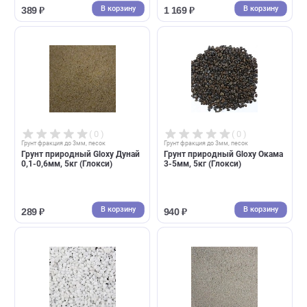
( 0 )
( 0 )
Грунт фракция до 3мм, песок
Грунт фракция до 3мм, песок
Грунт Удеко для аквариума
Грунт Dennerle Nano
Premium Sand S - Лавовый
Garnelenkies 2кг фракция 0,7
песок 0,1-0,5мм (UDeco)
1,2мм Красный (Деннерле)
2л
6л
В корзину
В корзин
389 ₽
1 169 ₽
( 0 )
( 0 )
Грунт фракция до 3мм, песок
Грунт фракция до 3мм, песок