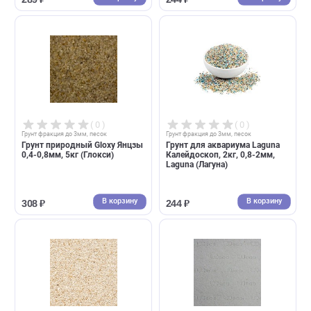
( 0 )
( 0 )
Грунт фракция до 3мм, песок
Грунт фракция до 3мм, песок
Грунт природный Gloxy
Грунт для аквариума Laguna
Меконг 0,8-2мм, 5кг (Глокси)
Бирюза, 2кг, 0,8-2мм, Lagun
(Лагуна)
В корзину
В корзин
289 ₽
244 ₽