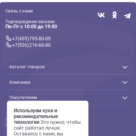
В корзину
В корзин
3 236 ₽
1 089 ₽
Акция
( 0 )
( 0 )
Грунт фракция до 3мм, песок
Грунт фракция до 3мм, песок
Песок для аквариума
Грунт природный Gloxy Галь
кварцевый 3кг (АкваГрунт)
морская 0,8-3 мм 5кг (Глокс
Вишневый
Изумрудный
Еще
632 ₽
В корзину
В корзин
569 ₽
333 ₽
1
2