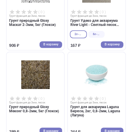
Грунт природный Gloxy Дунай
Грунт природный Gloxy Ока
0,1-0,6мм, 5кг (Глокси)
3-5мм, 5кг (Глокси)
В корзину
В корзин
289 ₽
940 ₽
( 0 )
( 0 )
Грунт фракция до 3мм, песок
Грунт фракция до 3мм, песок
Грунт природный Gloxy
Грунт Удеко для аквариума
Маскат 2-3мм, 5кг (Глокси)
River Light - Светлый песок
0,1-0,6мм (UDeco)
2л - 3,3кг
6л - 9,9кг
В корзину
В корзин
906 ₽
167 ₽