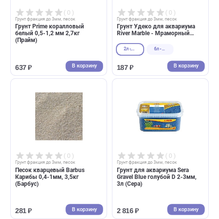
( 0 )
( 0 )
Грунт фракция до 3мм, песок
Грунт фракция до 3мм, песок
Грунт природный Gloxy Янцзы
Грунт для аквариума Laguna
0,4-0,8мм, 5кг (Глокси)
Калейдоскоп, 2кг, 0,8-2мм,
Laguna (Лагуна)
В корзину
В корзин
308 ₽
244 ₽
( 0 )
( 0 )
Грунт фракция до 3мм, песок
Грунт фракция до 3мм, песок
Грунт Prime коралловый
Грунт Удеко для аквариума
белый 0,5-1,2 мм 2,7кг
River Marble - Мраморный
(Прайм)
песок 0,2-0,5мм (UDeco)