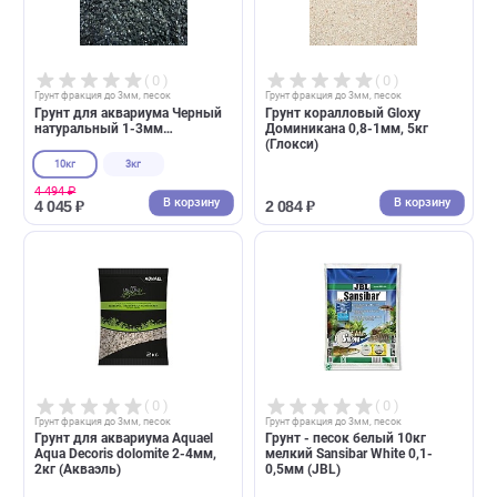
( 0 )
( 0 )
Грунт фракция до 3мм, песок
Грунт фракция до 3мм, песок
Грунт для аквариума Черный
Грунт коралловый Gloxy
натуральный 1-3мм
Доминикана 0,8-1мм, 5кг
(АкваГрунт)
(Глокси)
10кг
3кг
4 494 ₽
В корзину
В корзин
4 045 ₽
2 084 ₽