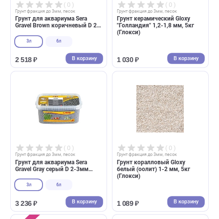
( 0 )
( 0 )
Грунт фракция до 3мм, песок
Грунт фракция до 3мм, песок
Грунт Prime коралловый
Грунт для аквариума галька
белый 1-2 мм 2,7кг (Прайм)
морская Barbus Феодосия 
1-3мм, 3,5кг (Барбус)
В корзину
В корзин
655 ₽
410 ₽