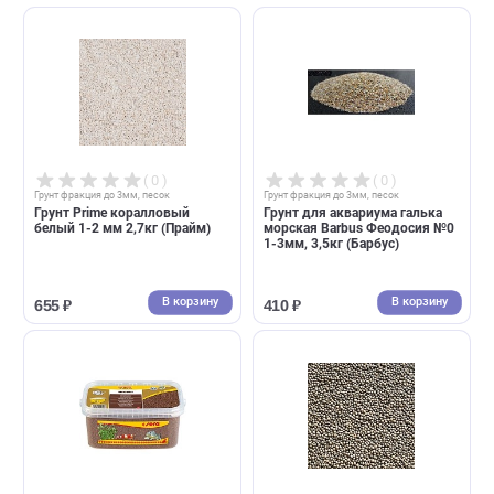
2л -,3,3кг
6л - 9,9кг
В корзину
В корзин
637 ₽
187 ₽
( 0 )
( 0 )
Грунт фракция до 3мм, песок
Грунт фракция до 3мм, песок
Песок кварцевый Barbus
Грунт для аквариума Sera
Карибы 0,4-1мм, 3,5кг
Gravel Blue голубой D 2-3мм,
(Барбус)
3л (Сера)
В корзину
В корзин
281 ₽
2 816 ₽