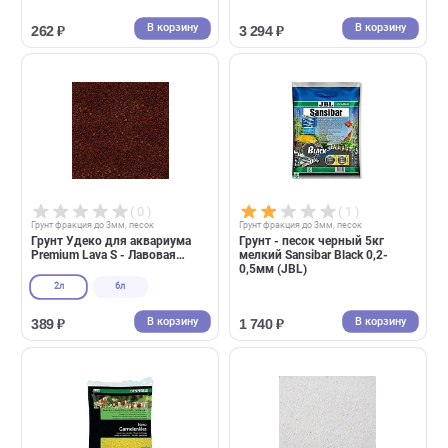
( 0 )
( 0 )
Грунт фракция до 3мм, песок
Грунт фракция до 3мм, песок
Грунт для аквариума Aquael
Грунт - песок белый 10кг
Aqua Decoris dolomite 2-4мм,
мелкий Sansibar White 0,1-
2кг (Акваэль)
0,5мм (JBL)
В корзину
В корзин
262 ₽
3 294 ₽
( 0 )
( 1 )
Грунт фракция до 3мм, песок
Грунт фракция до 3мм, песок
Грунт Удеко для аквариума
Грунт - песок черный 5кг
Premium Lava S - Лавовая
мелкий Sansibar Black 0,2-
крошка 1-3мм (UDeco)
0,5мм (JBL)
2л
6л