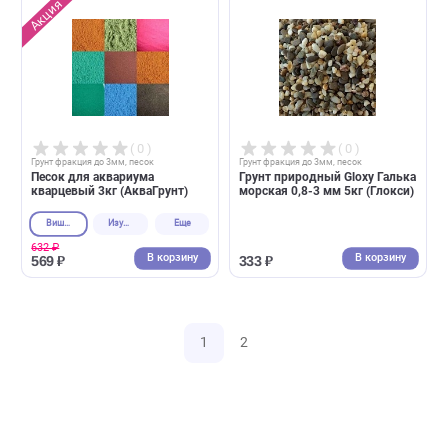
( 0 )
( 0 )
Грунт фракция до 3мм, песок
Грунт фракция до 3мм, песок
Грунт для аквариума Sera
Грунт керамический Gloxy
Gravel Brown коричневый D 2-
"Голландия" 1,2-1,8 мм, 5кг
3мм (Сера)
(Глокси)
3л
6л
В корзину
В корзин
2 518 ₽
1 030 ₽
( 0 )
( 0 )
Грунт фракция до 3мм, песок
Грунт фракция до 3мм, песок
Грунт для аквариума Sera
Грунт коралловый Gloxy
Gravel Gray серый D 2-3мм
белый (оолит) 1-2 мм, 5кг
(Сера)
(Глокси)
3л
6л