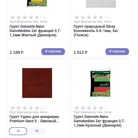
В корзину
В корзин
389 ₽
1 740 ₽
( 0 )
( 0 )
Грунт фракция до 3мм, песок
Грунт фракция до 3мм, песок
Грунт Dennerle Nano
Грунт природный Gloxy
Garnelenkies 2кг фракция 0,7-
Бонневилль 0.8-1мм, 5кг
1,2мм Желтый (Деннерле)
(Глокси)
В корзину
В корзин
1 169 ₽
1 612 ₽