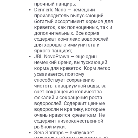
формах (гранулы, палочки).
Сочетание животных и
растительных ингредиентов
обеспечивают полноценное
питание и гармоничный рост
креветок, а наличие в составе
каротиноидов усиливают яркость
окраски. Сбалансированное
соотношение минералов
обеспечивают легкую линьку и
прочный панцирь;
Dennerle Nano — немецкий
производитель выпускающий
богатый ассортимент кормов для
креветок, как полноценных, так и
дополнительных. Все корма
содержат комплекс водорослей,
для хорошего иммунитета и
яркого панциря;
JBL NovoPrawn — еще один
немецкий бренд, выпускающий
корма для креветок. Корм легко