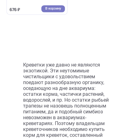
( 0 )
Витамины, корма для креветок
Корм для раков и креветок
Tetra Crusta Granules 100 мл,
тонущие гранулы (Тетра)
В корзину
676 ₽
Креветки уже давно не являются
экзотикой. Эти неутомимые
чистильщики с удовольствием
поедают разнообразную органику,
оседающую на дне аквариума:
остатки корма, частички растений,