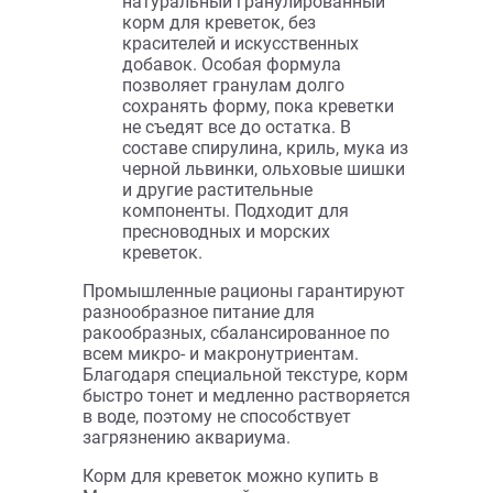
усваивается, поэтому
способствует сохранению
чистоты аквариумной воды, за
счет сокращения количества
фекалий и сокращения роста
водорослей. Содержит ценные
водоросли и крапиву, которые
очень нравятся креветкам. Не
содержит низкокачественной
рыбной муки.
Sera Shrimps — выпускает
натуральный гранулированный
корм для креветок, без
красителей и искусственных
добавок. Особая формула
позволяет гранулам долго
сохранять форму, пока креветки
не съедят все до остатка. В
составе спирулина, криль, мука из
черной львинки, ольховые шишки
и другие растительные