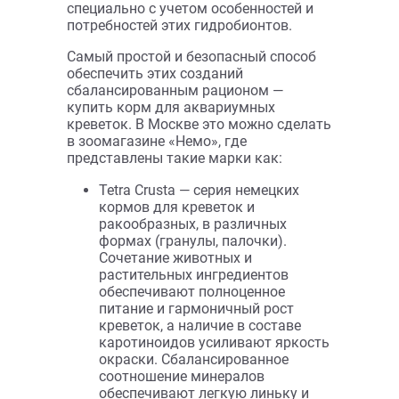
водорослей, и пр. Но остатки рыбьей
трапезы не назовешь полноценным
питанием, да и подобный симбиоз
невозможен в аквариумах-
креветариях. Поэтому владельцам
креветочников необходимо купить
корм для креветок, составленный
специально с учетом особенностей и
потребностей этих гидробионтов.
Самый простой и безопасный способ
обеспечить этих созданий
сбалансированным рационом —
купить корм для аквариумных
креветок. В Москве это можно сделать
в зоомагазине «Немо», где
представлены такие марки как:
Tetra Crusta — серия немецких
кормов для креветок и
ракообразных, в различных