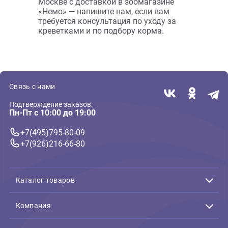
компоненты. Подходит для
пресноводных и морских
креветок.
Промышленные рационы гарантируют
разнообразное питание для
ракообразных, сбалансированное по
всем микро- и макронутриентам.
Благодаря специальной текстуре, корм
быстро тонет и медленно растворяется
в воде, поэтому не способствует
загрязнению аквариума.
Корм для креветок можно купить в
Москве с доставкой в зоомагазине
«Немо» — напишите нам, если вам
требуется консультация по уходу за
креветками и по подбору корма.