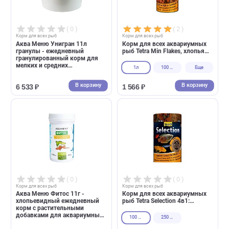
В корзину
В корзин
104 ₽
8 967 ₽
( 0 )
( 2 )
Корм для всех рыб
Корм для всех рыб
Аква Меню Унигран 11л
Корм для всех аквариумны
гранулы - ежедневный
рыб Tetra Min Flakes, хлопья
гранулированный корм для
(Тетра)
мелких и средних
1л
100 мл
Еще
аквариумных рыб
В корзину
В корзин
6 533 ₽
1 566 ₽