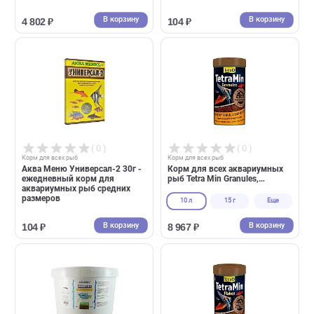
( 0 )
( 0 )
Корм для всех рыб
Корм для всех рыб
Аква Меню Тропи 11л хлопья -
Аква Меню Универсал 30г -
ежедневный корм для всех
ежедневный корм для
видов аквариумных рыб
аквариумных рыб
В корзину
В корзин
4 802 ₽
104 ₽
( 0 )
( 0 )
Корм для всех рыб
Корм для всех рыб
Аква Меню Универсал-2 30г -
Корм для всех аквариумны
ежедневный корм для
рыб Tetra Min Granules,
аквариумных рыб средних
гранулы (Тетра)
размеров
10 л
15 г
Еще