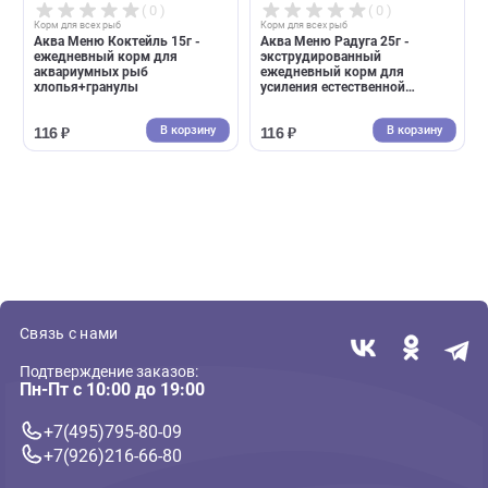
( 0 )
( 0 )
Корм для всех рыб
Корм для всех рыб
Корм для всех аквариумных
Аква Меню Великан 35г -
рыб Tetra PRO Energy
ежедневный корм для
энергетический, чипсы (Тетра)
крупных аквариумных рыб
100мл
250мл
Еще
В корзину
В корзин
330 ₽
108 ₽