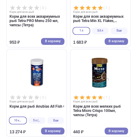
( 0 )
( 0 )
Корм для всех рыб
Корм для всех рыб
Корм для растительноядных
Корм для рыб Anubias All Fis
рыб Tetra Pro Colour для
усиления окраски, чипсы
100мл
10л
Еще
10 кг (мешок)
5 л (2 кг)
Еще
В корзину
В корзин
330 ₽
13 274 ₽
( 0 )
( 1 )
Корм для всех рыб
Корм для всех рыб
Корм для всех аквариумных
Корм для всех аквариумны
рыб Tetra PRO Menu 250 мл,
рыб Tetra Min XL Flakes,
чипсы (Тетра)
крупные хлопья (Тетра)