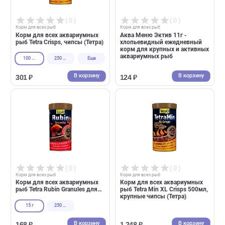
Аква Меню Флора 30г -
Корм для всех аквариумны
ежедневный корм с
рыб Tetra Menu 4в1 4-е вида
растительными добавками
корма, микс (Тетра)
для аквариумных рыб
100 мл
250 мл
В корзину
В корзин
104 ₽
350 ₽
( 0 )
( 0 )
Корм для всех рыб
Корм для всех рыб
Корм для всех аквариумных
Аква Меню Эктив 11г -
рыб Tetra Crisps, чипсы (Тетра)
хлопьевидный ежедневный
корм для крупных и активн
аквариумных рыб
100 мл
250 мл
Еще
В корзину
В корзин
301 ₽
124 ₽