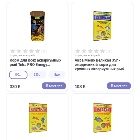
1 л
3,6 л
Еще
В корзину
В корзин
953 ₽
1 683 ₽
( 0 )
( 1 )
Корм для всех рыб
Корм для всех рыб
Корм для рыб Anubias All Fish Opti Pellets гранулы 0,8мм
Корм для всех мелких рыб
Tetra Micro Crisps 100мл,
чипсы (Тетра)
10 кг (мешок)
5 л (2 кг)
Еще
В корзину
В корзин
13 274 ₽
440 ₽