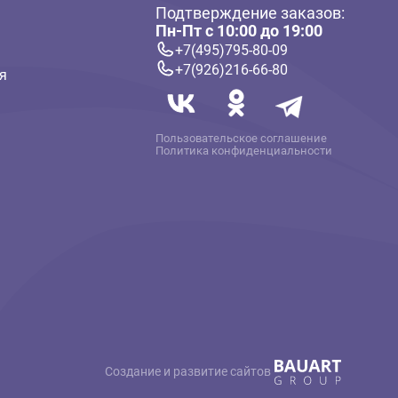
ателям
Связь с нам
Подтверждение 
 и оплата
Пн-Пт с 10:00 до
твет
+7(495)795-80-
+7(926)216-66-
 информация
Пользовательское со
Политика конфиденц