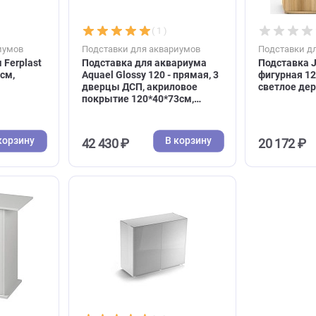
1*41*73см,
Aquael Glossy 100 - прямая, 2
ласт)
дверцы ДСП, акриловое
покрытие 100*40*73см,
белая (Акваэль)
В корзину
В корзину
32 659 ₽
( 0 )
( 1 )
я аквариумов
Подставки для аквариумов
вариум Ferplast
Подставка для аквариума