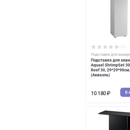
дерево (Юве
39 754 ₽
Подставки дл
Подставка д