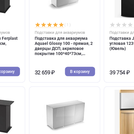
ов Capri,
Aquael Fish&Shrimp Duo
террариумов
35*35*90см, белая (Акваэль)
ерная (Ферпласт)
В корзину
В корзину
12 283 ₽
( 0 )
( 1 )
я аквариумов
Подставки для аквариумов
вариум Ferplast
Подставка для аквариума