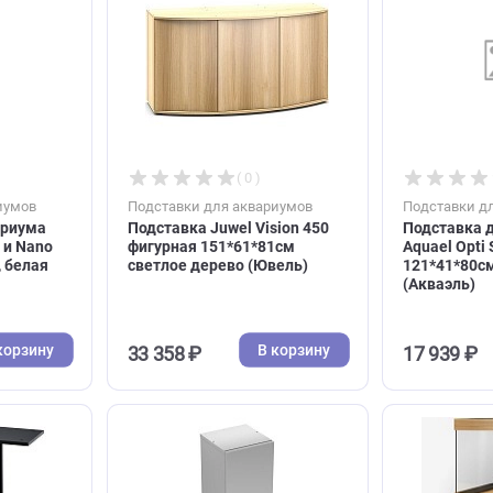
ль)
81*36*80см, черная
(Акваэль)
В корзину
В корзину
14 064 ₽
( 0 )
( 0 )
я аквариумов
Подставки для аквариумов
ля аквариума
Подставка Juwel Vision 450