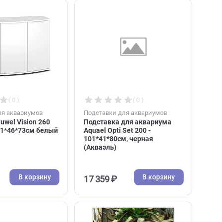
61*41*80см, серая (Акваэль)
45*40*70см, черная
(Акваэль)
В корзину
В к
18 022 ₽
8 894 ₽
( 0 )
( 0 )
Подставки для аквариумов
Подставки для аквари
Подставка Juwel Vision 260
Подставка для аква
фигурная 121*46*73см белый
Aquael Opti Set 200 -