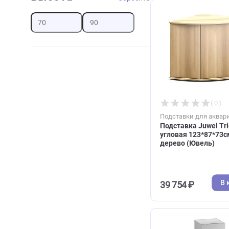
Сбросить
35*35*90см, 
(Акваэль)
12 141 ₽
Высота
Сбросить
Подставки дл
Подставка Ju
угловая 123*