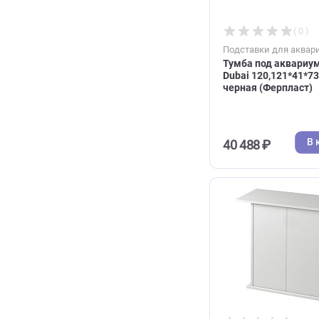
Dubai 100,10
черная (Ферп
36 229 ₽
Подставки дл
Тумба под ак