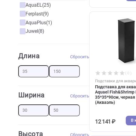
сонома, две 
аквариумов 
Плюс)
Бренд
Сбросить
12 328 ₽
AquaEL
(25)
Ferplast
(9)
AquaPlus
(1)
Juwel
(8)
Длина
Сбросить
Подставки дл
Подставка д
Aquael Fish&
Ширина