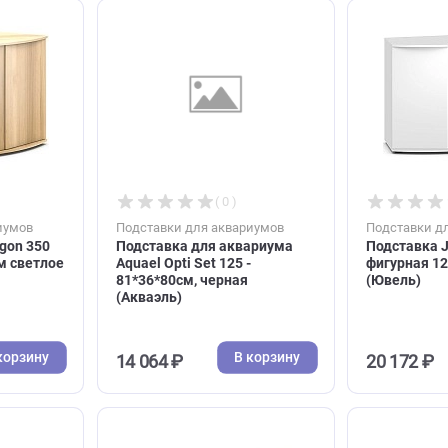
черная
61*41*80см, белая (Акваэль)
В корзину
В корзину
18 022 ₽
( 0 )
( 0 )
я аквариумов
Подставки для аквариумов
wel Trigon 350
Подставка для аквариума
87*73см светлое
Aquael Opti Set 125 -