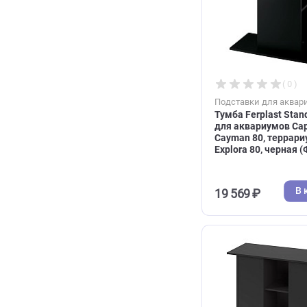
Aquael Shrim
Reef 30, 29*2
(Акваэль)
10 180 ₽
Подставки дл
Тумба Ferplas