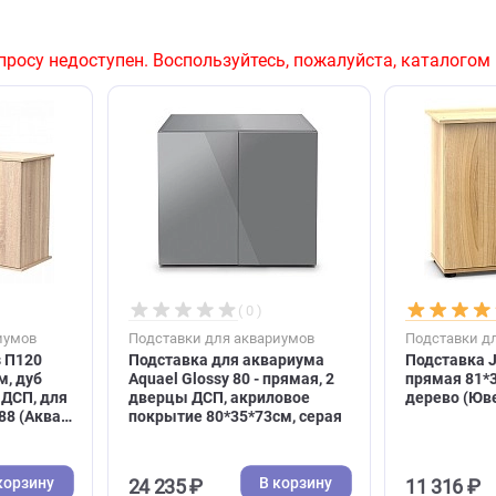
му запросу недоступен. Воспользуйтесь, пожалуйста
( 0 )
( 0 )
я аквариумов
Подставки для аквариумов
quaPlus П120
Подставка для аквариума
41*72см, дуб
Aquael Glossy 80 - прямая, 2