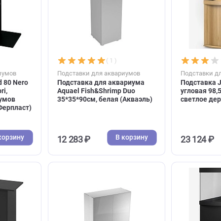
pSet 30 и Nano
фигурная 151*61*81см
9*90см, белая
светлое дерево (Ювель)
В корзину
В корзину
33 358 ₽
( 0 )
( 1 )
я аквариумов
Подставки для аквариумов
t Stand 80 Nero
Подставка для аквариума