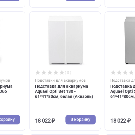
дверки ДСП, для
дверцы ДСП, акриловое
П264\288 (Аква
покрытие 80*35*73см, серая
В корзину
В корзину
24 235 ₽
( 0 )
( 0 )
я аквариумов
Подставки для аквариумов
ля аквариума
Подставка для аквариума
Shrimp Duo
Aquael Opti Set 130 -