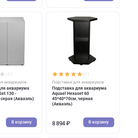
дерево (Ювель)
61*41*80см, черная
(Акваэль)
В корзину
В к
11 316 ₽
18 022 ₽
( 0 )
( 1 )
Подставки для аквариумов
Подставки для аквари
Подставка для аквариума
Подставка для аква
Aquael Opti Set 130 -
Aquael Hexaset 60