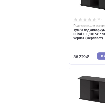
для аквариум
Cayman 80, 
Explora 80, ч
19 569 ₽
Подставки дл
Тумба под ак