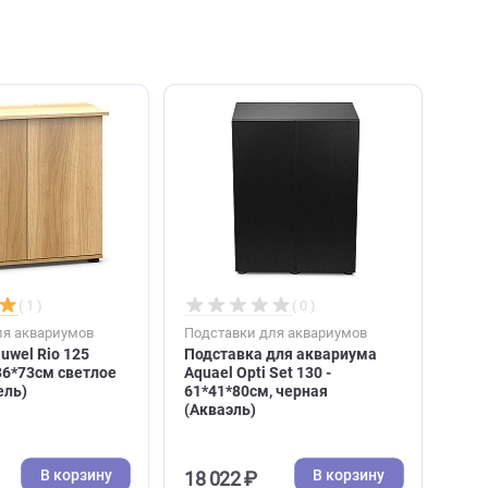
, каталогом
( 1 )
( 0 )
Подставки для аквариумов
Подставки для аквари
Подставка Juwel Rio 125
Подставка для аква
прямая 81*36*73см светлое
Aquael Opti Set 130 -