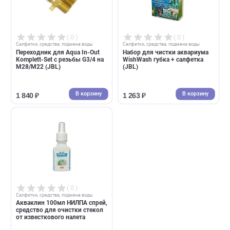
( 0 )
( 0 )
Салфетки, средства, подмена воды
Салфетки, средства, подмена воды
Переходник для Aqua In-Out
Набор для чистки аквариум
Komplett-Set с резьбы G3/4 на
WishWash губка + салфетка
M28/M22 (JBL)
(JBL)
В корзину
В корзин
1 840 ₽
1 263 ₽