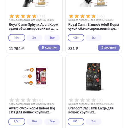
В корзину
В корзин
11 764 ₽
11 764 ₽
( 71 )
( 86 )
Корм по породам, для крупных кошек
Корм по породам, для крупных кошек
Royal Canin Sphynx Adult Корм
Royal Canin Siamese Adult К
сухой сбалансированный для
сухой сбалансированный дл
взрослых кошек породы
взрослых сиамских кошек о
Сфинкс от 12 месяцев
12 месяцев
10кг
2кг
Еще
400г
2кг
В корзину
В корзин
11 764 ₽
831 ₽