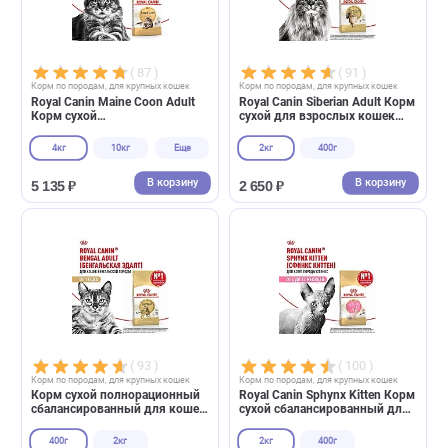
( 87 )
( 91 )
Корм по породам, для крупных кошек
Корм по породам, для крупных кошек
Royal Canin Maine Coon Adult
Royal Canin Siberian Adult К
Корм сухой
сухой для взрослых кошек
сбалансированный для
породы Сибирская от 12
взрослых кошек породы
месяцев
4кг
10кг
Еще
2кг
400г
Мэйн Кун
В корзину
В корзин
5 135 ₽
2 650 ₽