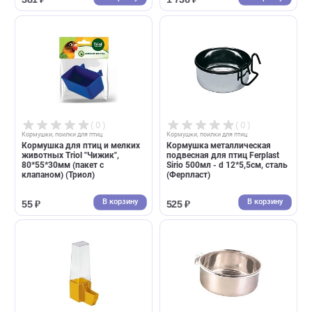
( 0 )
( 0 )
Кормушки, поилки для птиц
Кормушки, поилки для птиц
Кормушка пластикова Ferplast,
Кормушка на крючках для
круглая для птиц FPI 4320 -
птиц Trixie с высокой задне
5*9,2*4,3см, для песка
стенкой и жёрдочкой 200мл
(Ферпласт)
пластик (Трикси)
В корзину
В корзин
381 ₽
1 736 ₽