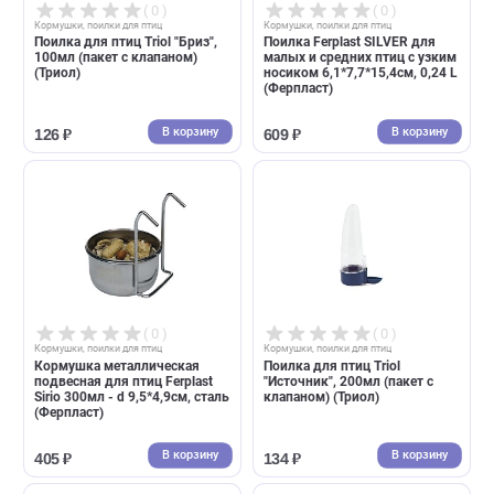
( 0 )
( 0 )
Кормушки, поилки для птиц
Кормушки, поилки для птиц
Держатель фруктов для птиц
Кормушка Ferplast Pretty
и грызунов ParrotsLab Д: 18 см
пластиковая для птиц -
В: 24 см Ш: 4-5 см
9*9*9см (Ферпласт)
(ПарротсЛаб)
В корзину
В корзин
659 ₽
636 ₽