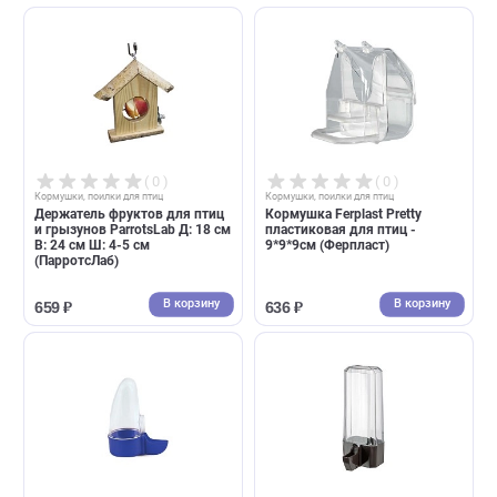
В корзину
В корзин
317 ₽
444 ₽
( 0 )
( 0 )
Кормушки, поилки для птиц
Кормушки, поилки для птиц
Купалка для птиц Triol "Ручей",
Кормушка металлическая
125*105*110мм (Триол)
подвесная для птиц Ferplast
Sirio 800мл - d 14,7*5,9см,
сталь (Ферпласт)
В корзину
В корзин
166 ₽
734 ₽