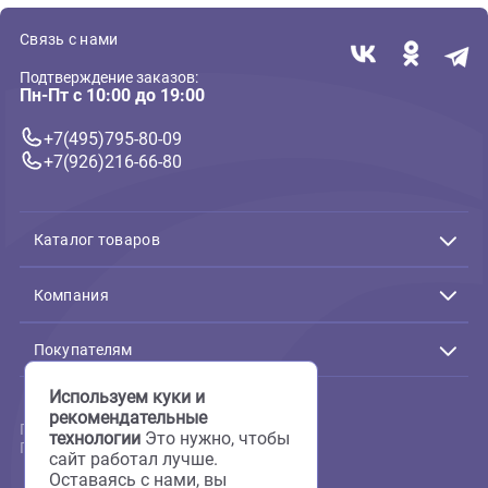
В корзину
В корзин
405 ₽
134 ₽
( 0 )
( 0 )
Кормушки, поилки для птиц
Кормушки, поилки для птиц
Поилка/кормушка Ferplast
Поилка Ferplast для мелких,
NAPO 1 для птиц (Ферпласт)
средних птиц с подножкой,
большая 400мл -
7,4*14,8*15,5см (Ферпласт)
В корзину
В корзин
568 ₽
1 197 ₽
1
2
3