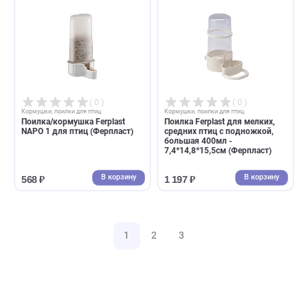
( 0 )
( 0 )
Кормушки, поилки для птиц
Кормушки, поилки для птиц
Поилка для птиц Triol "Бриз",
Поилка Ferplast SILVER для
100мл (пакет с клапаном)
малых и средних птиц с узк
(Триол)
носиком 6,1*7,7*15,4см, 0,24
(Ферпласт)
В корзину
В корзин
126 ₽
609 ₽
( 0 )
( 0 )
Кормушки, поилки для птиц
Кормушки, поилки для птиц
Кормушка металлическая
Поилка для птиц Triol
подвесная для птиц Ferplast
"Источник", 200мл (пакет с
Sirio 300мл - d 9,5*4,9см, сталь
клапаном) (Триол)
(Ферпласт)