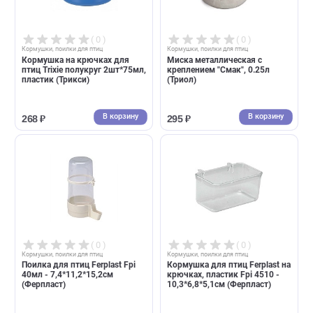
В корзину
В корзин
1 560 ₽
1 493 ₽
( 0 )
( 0 )
Кормушки, поилки для птиц
Кормушки, поилки для птиц
Кормушка на крючках для
Миска металлическая с
птиц Trixie полукруг 2шт*75мл,
креплением "Смак", 0.25л
пластик (Трикси)
(Триол)
В корзину
В корзин
268 ₽
295 ₽