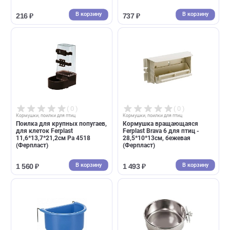
( 0 )
( 0 )
Кормушки, поилки для птиц
Кормушки, поилки для птиц
Миска металлическая с
Кормушка с винтовым
держателем Triol 0,15л (Триол)
креплением для птиц Trixie
900мл, d 14см, металл
(Трикси)
В корзину
В корзин
216 ₽
737 ₽
( 0 )
( 0 )
Кормушки, поилки для птиц
Кормушки, поилки для птиц
Поилка для крупных попугаев,
Кормушка вращающаяся
для клеток Ferplast
Ferplast Brava 6 для птиц -
11,6*13,7*21,2см Pa 4518
28,5*10*13см, бежевая
(Ферпласт)
(Ферпласт)