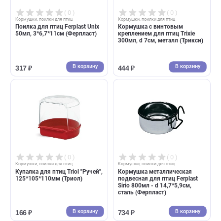
( 0 )
( 0 )
Кормушки, поилки для птиц
Кормушки, поилки для птиц
Кормушка для птиц и мелких
Кормушка металлическая
животных Triol "Чижик",
подвесная для птиц Ferplast
80*55*30мм (пакет с
Sirio 500мл - d 12*5,5см, ста
клапаном) (Триол)
(Ферпласт)
В корзину
В корзин
55 ₽
525 ₽
( 0 )
( 0 )
Кормушки, поилки для птиц
Кормушки, поилки для птиц
Поилка для птиц Ferplast Unix
Кормушка с винтовым
50мл, 3*6,7*11см (Ферпласт)
креплением для птиц Trixie
300мл, d 7см, металл (Трикс