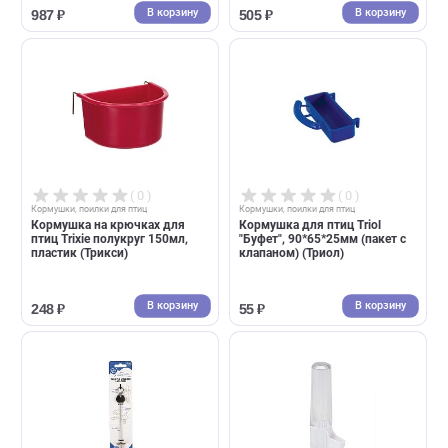
( 0 )
( 0 )
Кормушки, поилки для птиц
Кормушки, поилки для птиц
Поилка для птиц Ferplast Fpi
Кормушка для птиц Ferplast
40мл - 7,4*11,2*15,2см
крючках, пластик Fpi 4510 -
(Ферпласт)
10,3*6,8*5,1см (Ферпласт)
В корзину
В корзин
987 ₽
505 ₽
( 0 )
( 0 )
Кормушки, поилки для птиц
Кормушки, поилки для птиц