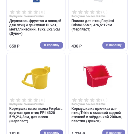
Кормушка на крючках для
Кормушка для птиц Triol
птиц Trixie полукруг 150мл,
"Буфет", 90*65*25мм (пакет 
пластик (Трикси)
клапаном) (Триол)
В корзину
В корзин
248 ₽
55 ₽
( 0 )
( 0 )
Кормушки, поилки для птиц
Кормушки, поилки для птиц
Держатель фруктов и овощей
Поилка для птиц Ferplast
для птиц и грызунов Duvo+,
Cristal 65мл, 4*6,5*12см
металлический, 18x2.5x2.5см
(Ферпласт)
(Дуво+)
В корзину
В корзин
650 ₽
436 ₽