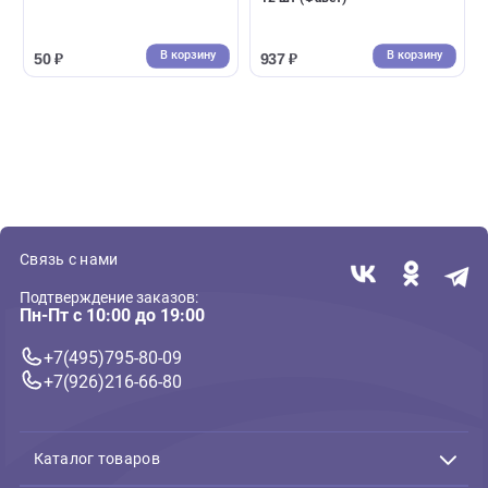
( 0 )
( 0 )
Паспорта, забор анализов, таблеткодаватели
Паспорта, забор анализов, таблеткод
Ветеринарный паспорт
Favet Вкусный
универсальный (Ас-Маркет)
таблеткодаватель для коше
12 шт (Фавет)
В корзину
В корзин
50 ₽
937 ₽
Связь с нами
Подтверждение заказов:
Пн-Пт с 10:00 до 19:00