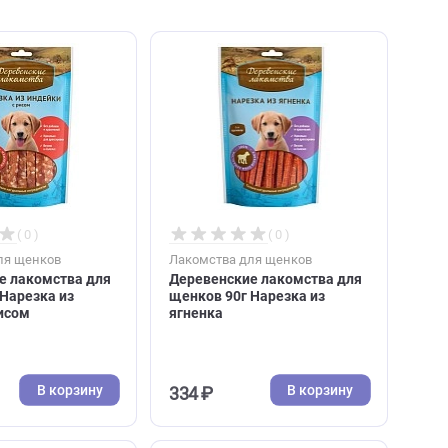
( 0 )
( 0 )
Лакомства для щенков
Лакомства для щенков
Деревенские лакомства для
Деревенские лакомс
щенков 85г Нарезка из
щенков 90г Нарезка 
индейки с рисом
ягненка