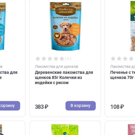
В корзину
В корзину
334 ₽
( 0 )
( 0 )
я щенков
Лакомства для щенков
 лакомства для
Деревенские лакомства для
Куриные
щенков 85г Колечки из
индейки с рисом