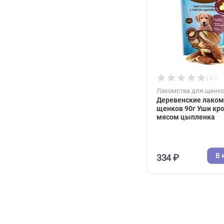
327 ₽
Лакомства дл
Деревенские
щенков 90г У
мясом цыпл