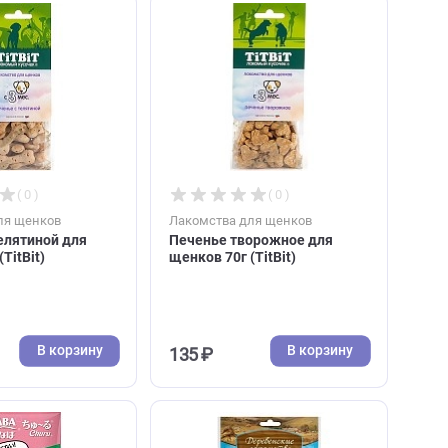
В корзину
В к
357 ₽
334 ₽
( 0 )
( 0 )
Лакомства для щенков
Лакомства для щенков
Печенье с телятиной для
Печенье творожное 
щенков 70г (TitBit)
щенков 70г (TitBit)