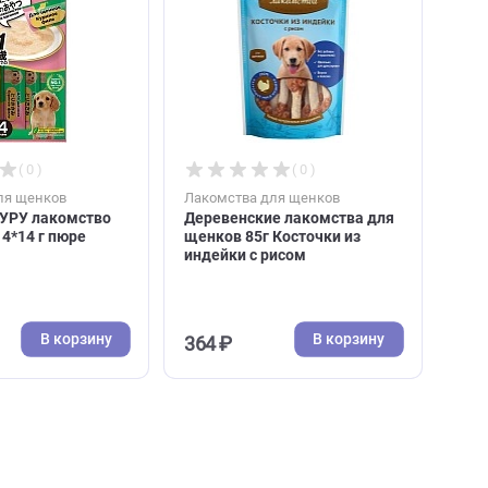
В корзину
В к
108 ₽
135 ₽
( 0 )
( 0 )
Лакомства для щенков
Лакомства для щенков
Inaba ЧАО ЧУРУ лакомство
Деревенские лакомс
для щенков 4*14 г пюре
щенков 85г Косточки
(Инаба)
индейки с рисом