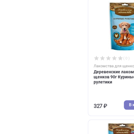
334 ₽
Лакомства дл
Деревенские
щенков 90г 
рулетики