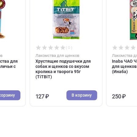
В корзину
В корзину
383 ₽
( 0 )
( 0 )
я щенков
Лакомства для щенков
 лакомства для
Хрустящие подушечки для
ши кроличьи с
собак и щенков со вкусом
енка
кролика и творога 95г
(TiTBiT)