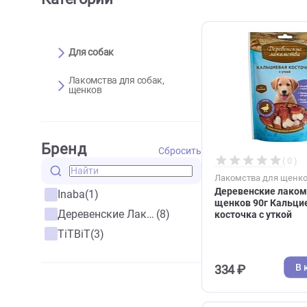
Категории
Для собак
Лакомства для собак,
щенков
Бренд
Сбросить
Лакомства дл
Деревенские
Inaba
(1)
щенков 90г 
Деревенские Лакомства
(8)
косточка с у
TiTBiT
(3)