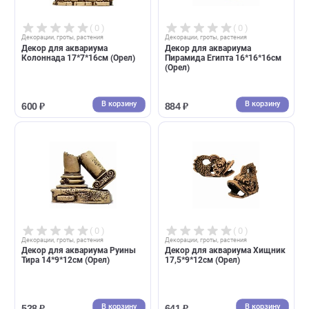
Грот для аквариума Laguna
Декор для аквариума Арка
"Античные руины",
19*9*22см (Орел)
140*105*160мм (Лагуна)
В корзину
В корзин
1 185 ₽
1 113 ₽
( 0 )
( 0 )
Декорации, гроты, растения
Декорации, гроты, растения
Декор для аквариума
Декор для аквариума
Колоннада 17*7*16см (Орел)
Пирамида Египта 16*16*16с
(Орел)
В корзину
В корзин
600 ₽
884 ₽