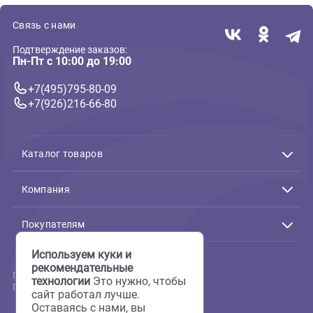
В корзину
В корзин
691 ₽
1 082 ₽
( 1 )
( 0 )
Декорации, гроты, растения
Декорации, гроты, растения
Грот для аквариума Deksi -
Грот для аквариума Deksi -
Камбоджа №1205
Камбоджа №1202 20х10х18
25х14,5х38см (Декси)
(Декси)
В корзину
В корзин
2 612 ₽
1 229 ₽
1
2
3
4
5
6
7