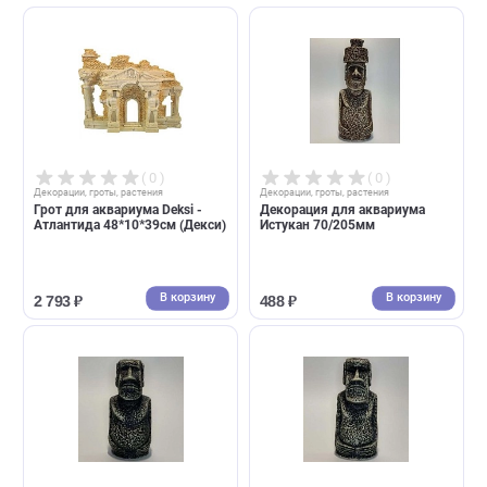
В корзину
В корзин
2 410 ₽
3 390 ₽
( 0 )
( 0 )
Декорации, гроты, растения
Декорации, гроты, растения
Грот для аквариума Deksi -
Грот для аквариума Deksi -
Атлантида 25*15*39см (Декси)
Атлантида 39*9*24см (Декси
В корзину
В корзин
5 290 ₽
1 983 ₽