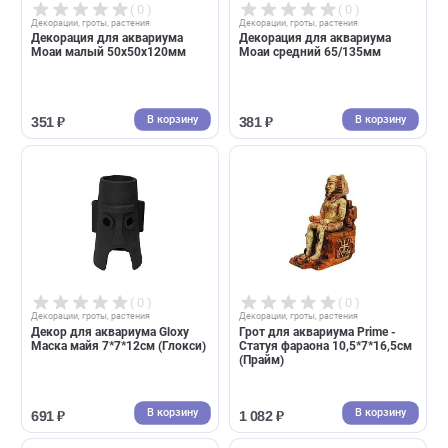
( 0 )
( 0 )
Декорации, гроты, растения
Декорации, гроты, растения
Грот для аквариума Deksi -
Декорация для аквариума
Атлантида 48*10*39см (Декси)
Истукан 70/205мм
В корзину
В корзин
2 793 ₽
488 ₽