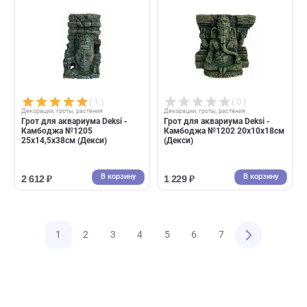
( 0 )
( 0 )
Декорации, гроты, растения
Декорации, гроты, растения
Декорация для аквариума
Декорация для аквариума
Моаи малый 50х50х120мм
Моаи средний 65/135мм
В корзину
В корзин
351 ₽
381 ₽
( 0 )
( 0 )
Декорации, гроты, растения
Декорации, гроты, растения
Декор для аквариума Gloxy
Грот для аквариума Prime -
Маска майя 7*7*12см (Глокси)
Статуя фараона 10,5*7*16,5
(Прайм)