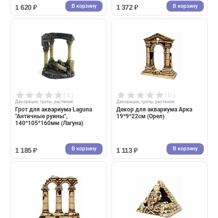
( 0 )
( 0 )
Декорации, гроты, растения
Декорации, гроты, растения
Грот для аквариума Deksi -
Грот для аквариума Laguna
Атлантида 20*10*25см,
"Арка с колоннами",
маскирующая декорация
245*142*232мм (Лагуна)
(Декси)
В корзину
В корзин
1 620 ₽
1 372 ₽
( 0 )
( 0 )
Декорации, гроты, растения
Декорации, гроты, растения