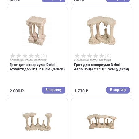
( 0 )
( 0 )
Декорации, гроты, растения
Декорации, гроты, растения
Декор для аквариума Руины
Декор для аквариума Хищн
Тира 14*9*12см (Орел)
17,5*9*12см (Орел)
В корзину
В корзин
528 ₽
641 ₽