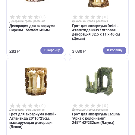
В корзину
В корзин
887 ₽
856 ₽
( 0 )
( 0 )
Декорации, гроты, растения
Декорации, гроты, растения
Декорация для аквариума
Грот для аквариума Deksi -
Сирены 155х65х145мм
Атлантида №397 угловая
декорация 32,5 х 11 х 40 см
(Декси)
В корзину
В корзин
293 ₽
3 030 ₽