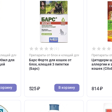
В корзину
В корзину
809 ₽
( 0 )
( 0 )
блох и клещей для кошек
Препараты от блох и клещей для коше
орте 100мл для
Барс Форте для кошек от
х, клещей
блох, клещей 3 пипетки
(Барс)