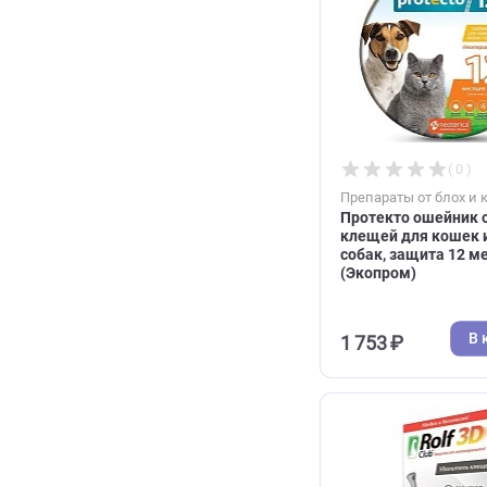
831 ₽
Препараты от 
Протекто оше
клещей для 
собак, защит
(Экопром)