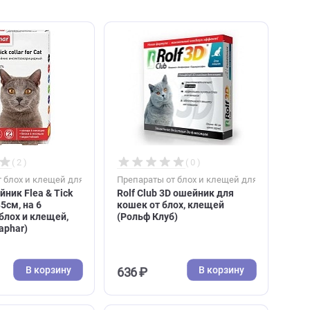
( 2 )
( 0 )
к
Препараты от блох и клещей для кошек
Препараты от блох и к
Беафар ошейник Flea & Tick
Rolf Club 3D ошейник
для кошек 35см, на 6
кошек от блох, клещ
месяцев от блох и клещей,
(Рольф Клуб)
желтый (Beaphar)