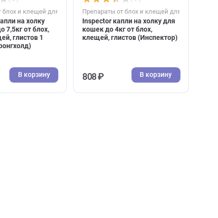
В корзину
В к
737 ₽
735 ₽
( 0 )
( 9 )
к
Препараты от блох и клещей для кошек
Препараты от блох и к
Stronghold капли на холку
Inspector капли на хо
для кошек до 7,5кг от блох,
кошек до 4кг от блох,
ушных клещей, глистов 1
клещей, глистов (Ин