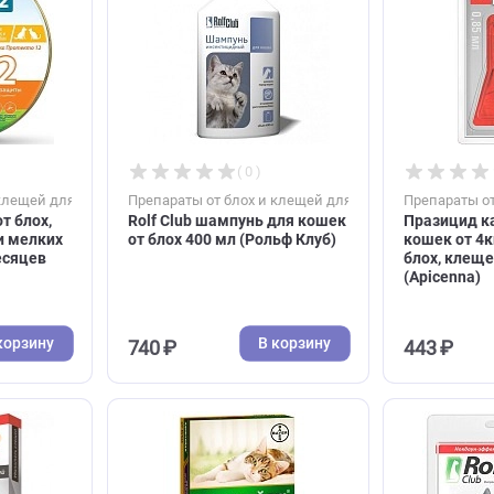
В корзину
В корзину
525 ₽
( 0 )
( 0 )
блох и клещей для кошек
Препараты от блох и клещей для коше
йник от блох,
Rolf Club шампунь для кошек
кошек и мелких
от блох 400 мл (Рольф Клуб)
а 12 месяцев