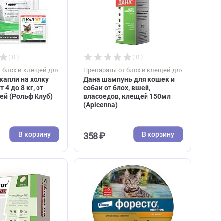
В корзину
В к
443 ₽
508 ₽
( 0 )
( 0 )
к
Препараты от блох и клещей для кошек
Препараты от блох и к
Rolf Club 3D капли на холку
Дана шампунь для к
для кошек от 4 до 8 кг, от
собак от блох, вшей,
блох и клещей (Рольф Клуб)
власоедов, клещей 
(Аpicenna)