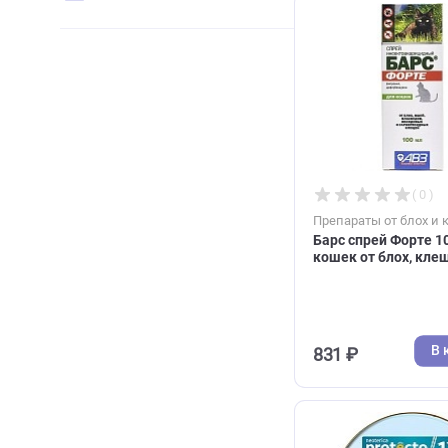
Elanco
(3)
425 ₽
Gamma
(1)
Inspector
(8)
KRKA
(3)
Neoterica
(1)
Pchelodar
(1)
RolfClub
(7)
Zoetis
(2)
АВЗ
(11)
Фиприст
(1)
Препараты от 
Барс спрей Ф
кошек от бло