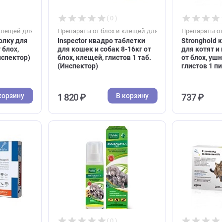
В корзину
В корзину
322 ₽
( 0 )
( 0 )
блох и клещей для кошек
Препараты от блох и клещей для коше
ли на холку для
Inspector квадро таблетки
 8кг от блох,
для кошек и собак 8-16кг от
тов (Инспектор)
блох, клещей, глистов 1 таб.
(Инспектор)