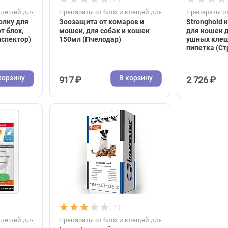
В корзину
В корзину
1 820 ₽
( 0 )
( 0 )
блох и клещей для кошек
Препараты от блох и клещей для коше
ли на холку для
Зоозащита от комаров и
 15кг от блох,
мошек, для собак и кошек
тов (Инспектор)
150мл (Пчелодар)