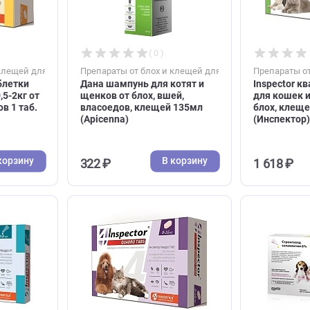
В корзину
В корзину
493 ₽
( 0 )
( 0 )
блох и клещей для кошек
Препараты от блох и клещей для коше
адро таблетки
Дана шампунь для котят и
обак 0,5-2кг от
щенков от блох, вшей,
 глистов 1 таб.
власоедов, клещей 135мл
(Аpicenna)