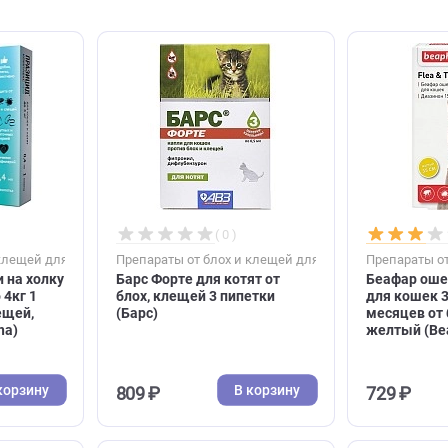
( 0 )
( 0 )
блох и клещей для кошек
Препараты от блох и клещей для коше
 капли на холку
Барс Форте для котят от
шек до 4кг 1
блох, клещей 3 пипетки
лох, клещей,
(Барс)
Аpicenna)