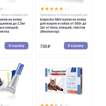
В корзину
В к
1 618 ₽
3 442 ₽
( 0 )
( 1 )
к
Препараты от блох и клещей для кошек
Препараты от блох и к
Stronghold капли на холку
Inspector Mini капли 
для котят и щенков до 2,5кг
для кошек и собак от
от блох, ушных клещей,
2кг от блох, клещей, 
глистов 1 пипетка
(Инспектор)