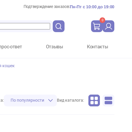
Подтверждение заказов:
Пн-Пт с 10:
Вопрос-ответ
Отзывы
Ко
х и клещей для кошек
Сортировка:
По популярности
Вид каталога: