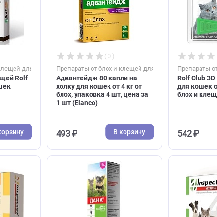
В корзину
В корзину
740 ₽
( 0 )
( 0 )
блох и клещей для кошек
Препараты от блох и клещей для коше
ль клещей Rolf
Адвантейдж 80 капли на
ак и кошек
холку для кошек от 4 кг от
блох, упаковка 4 шт, цена за
1 шт (Elanco)