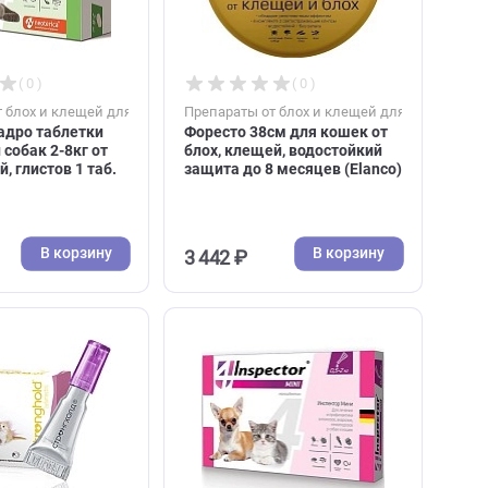
В корзину
В к
542 ₽
358 ₽
( 0 )
( 0 )
к
Препараты от блох и клещей для кошек
Препараты от блох и к
Inspector квадро таблетки
Форесто 38см для ко
для кошек и собак 2-8кг от
блох, клещей, водос
блох, клещей, глистов 1 таб.
защита до 8 месяцев 
(Инспектор)