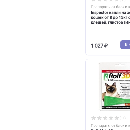
906 ₽
Препараты от 
Inspector кап
кошек от 8 до
клещей, глис