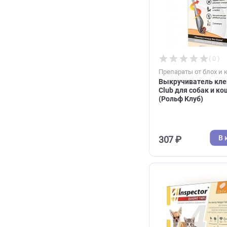
1 753 ₽
Препараты от 
Выкручивате
Club для соб
(Рольф Клуб)