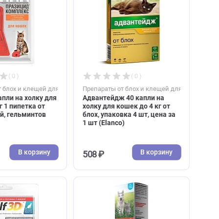
В корзину
В к
814 ₽
536 ₽
( 0 )
( 0 )
к
Препараты от блох и клещей для кошек
Препараты от блох и к
Празицид капли на холку для
Адвантейдж 40 капли
кошек от 4кг 1 пипетка от
холку для кошек до 4 
блох, клещей, гельминтов
блох, упаковка 4 шт, 
(Аpicenna)
1 шт (Elanco)