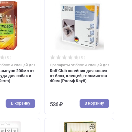
В корзину
В к
729 ₽
636 ₽
( 0 )
( 0 )
к
Препараты от блох и клещей для кошек
Препараты от блох и к
Цитодерм шампунь 200мл от
Rolf Club ошейник д
аллергии и зуда для собак и
от блох, клещей, гел
кошек (CitoDerm)
40см (Рольф Клуб)