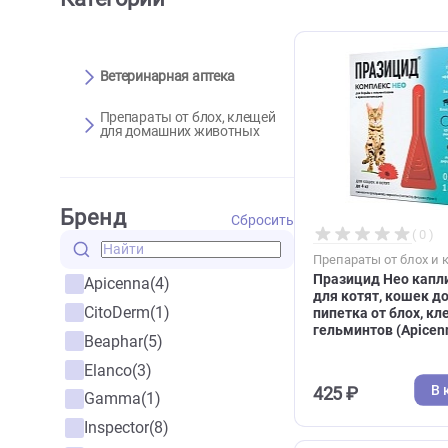
Категории
Ветеринарная аптека
Препараты от блох, клещей
для домашних животных
Бренд
Сбросить
Препараты от 
Празицид Нео
Apicenna
(4)
для котят, ко
CitoDerm
(1)
пипетка от б
гельминтов (
Beaphar
(5)