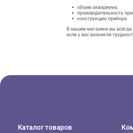
Погружные. Работ
В виде насадки на
Эффективность работы 
внутреннюю трубку.
Чтобы правильно выбра
объем аквариума,
производительност
конструкцию приб
В нашем магазине вы в
если у вас возникли т