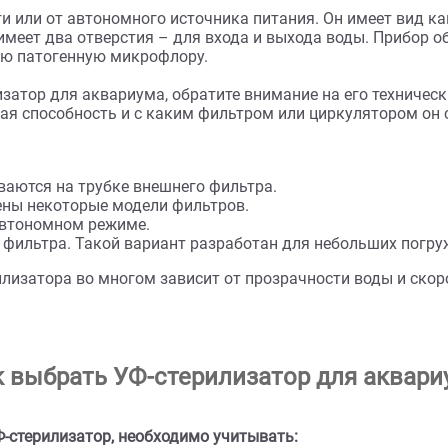
илизация воды поможет не только справиться с этим
воды ультрафиолетом защитит аквариум от «цветения
ий.
ды и особенности стерилизаторов 
 от сети или от автономного источника питания. Он 
ой и имеет два отверстия – для входа и выхода вод
в ней всю патогенную микрофлору.
терилизатор для аквариума, обратите внимание на е
ропускная способность и с каким фильтром или цирк
:
навливаются на трубке внешнего фильтра.
оснащены некоторые модели фильтров.