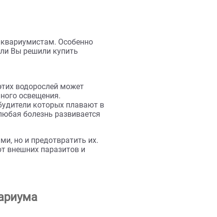
рукой всем аквариумистам. Особенно
ариумов. Если Вы решили купить
урный рост этих водорослей может
 до избыточного освещения.
циями, возбудители которых плавают в
ых емкостях любая болезнь развивается