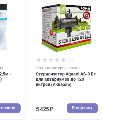
В корзину
В корзину
11 883 ₽
( 0 )
( 0 )
ы, лампы
Стерилизаторы, лампы
4/6мм 2,5м -
Стерилизатор Aquael AS-3 Вт
(Прайм)
для аквариумов до 120
литров (Акваэль)