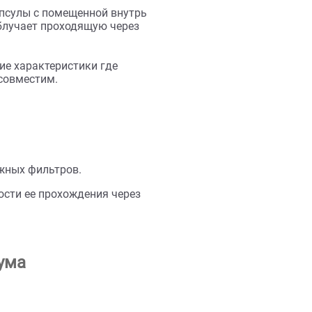
и проблемами, но и предотвратить их.
», а рыб – от внешних паразитов и
для аквариума
имеет вид капсулы с помещенной внутрь
ы. Прибор облучает проходящую через
го технические характеристики где
улятором он совместим.