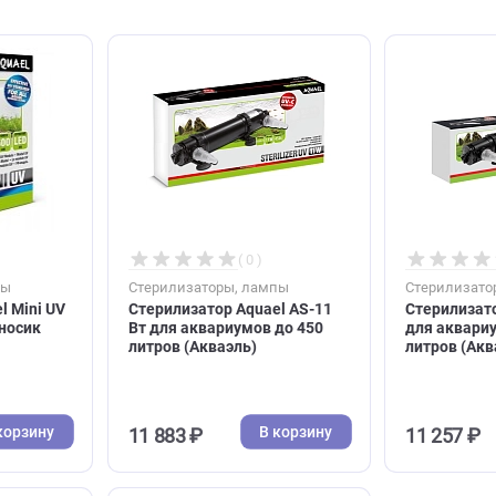
( 2 )
( 0 )
ы, лампы
Стерилизаторы, лампы
 Aquael Mini UV
Стерилизатор Aquael AS-11
тся на носик
Вт для аквариумов до 450
аэль)
литров (Акваэль)