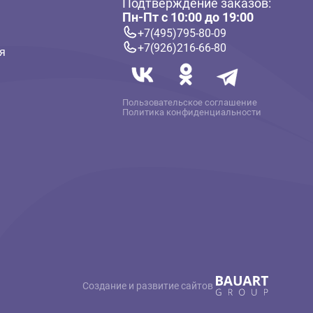
ателям
Связь с нам
Подтверждение 
 и оплата
Пн-Пт с 10:00 до
твет
+7(495)795-80-
+7(926)216-66-
 информация