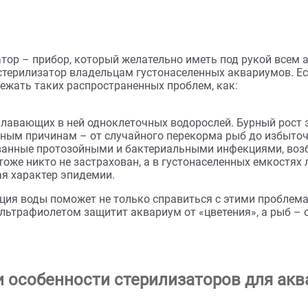
В корзину
В корзину
5 425 ₽
илизатор – прибор, который желательно иметь под 
пить стерилизатор владельцам густонаселенных акв
ете избежать таких распространенных проблем, как:
з-за плавающих в ней одноклеточных водорослей. Б
ым разным причинам – от случайного перекорма рыб
б, вызванные протозойными и бактериальными инфек
блемы тоже никто не застрахован, а в густонаселенн
обретая характер эпидемии.