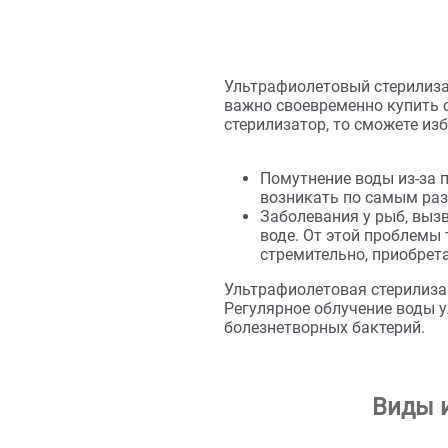
134 ₽
Ультрафиолетовый стер
важно своевременно ку
стерилизатор, то смож
Помутнение воды и
возникать по сам
Заболевания у ры
воде. От этой про
стремительно, при