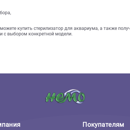
аю в автономном режиме.
 сопло фильтра. Такой вариант разработан для неб
стерилизатора во многом зависит от прозрачности 
Как выбрать УФ-стерилизатор для
ть УФ-стерилизатор, необходимо учитывать:
ь прибора,
ора.
сегда можете купить стерилизатор для аквариума, а
рудности с выбором конкретной модели.