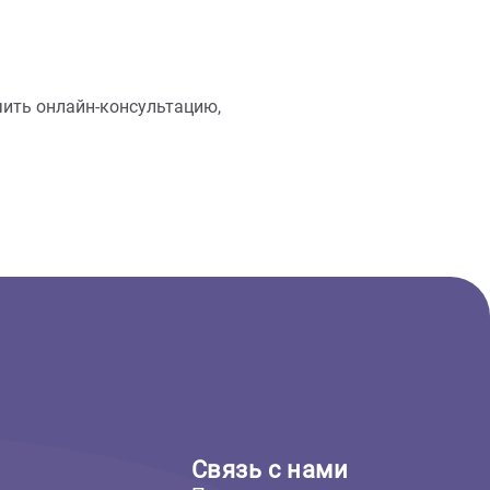
ольших погружных фильтров.
воды и скорости ее прохождения через
 аквариума
 также получить онлайн-консультацию,