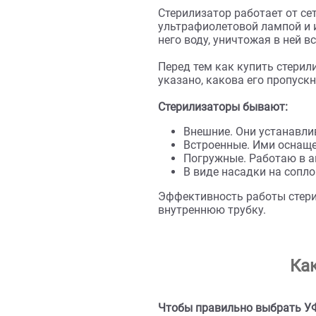
Ультрафиолетовая стер
Регулярное облучение 
болезнетворных бактер
Ви
Стерилизатор работает
ультрафиолетовой ламп
него воду, уничтожая 
Перед тем как купить с
указано, какова его п
Стерилизаторы бывают
Внешние. Они уста
Встроенные. Ими 