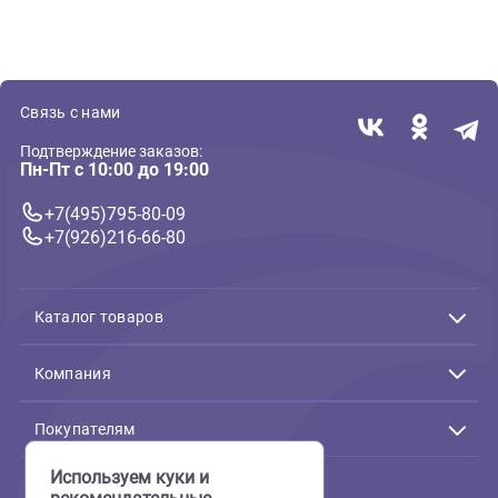
970г для собак Телятина,
ламистер 100г для собак
индейка
Сердце индейки в желе
В корзину
В корзин
500 ₽
71 ₽
Акция
( 0 )
( 0 )
Влажный корм для собак
Влажный корм для собак
Award консервы для собак,
Enso Sensitive для собак
кусочки с ягненком и печенью
консервы 190г индейка с
в соусе 750г (Авард)
гречкой и яблоком для ЖК
238 ₽
В корзину
В корзин
414 ₽
191 ₽