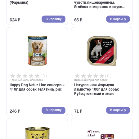
В корзину
В корзин
169 ₽
154 ₽
( 0 )
( 0 )
Влажный корм для собак
Влажный корм для собак
Farmina Prime консервы для
Brit Premium пауч 85г для
собак курица и гранат 285г
собак мини пород с
(Фармина)
чувств.пищеварением,
Ягнёнок и морковь в соусе
(Брит)
В корзину
В корзин
624 ₽
65 ₽