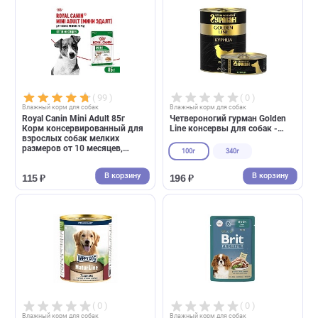
Воспользуйтесь, пожалуйста, каталогом
( 99 )
( 0 )
Влажный корм для собак
Влажный корм для собак
Royal Canin Mini Adult 85г
Четвероногий гурман Golden
Корм консервированный для
Line консервы для собак -
взрослых собак мелких
курица в желе
размеров от 10 месяцев,
100г
340г
кусочки в соусе
В корзину
В корзин
115 ₽
196 ₽