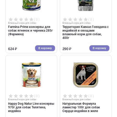
В корзину
В корзин
191 ₽
240 ₽
( 0 )
( 0 )
Влажный корм для собак
Влажный корм для собак
Родные корма консервы для
Dr.Alders Алдерс гарант
собак говядина с потрошками
влажный корм для собак 40
в желе по-купечески
Говядина (Доктор Алдерс)
970г
410г
В корзину
В корзин
308 ₽
225 ₽