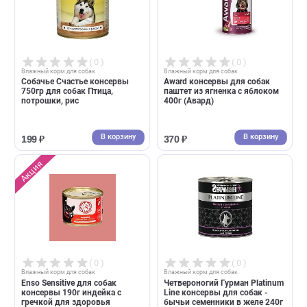
( 0 )
( 0 )
Влажный корм для собак
Влажный корм для собак
Happy Dog Natur Line консервы
Натуральная Формула
410г для собак Телятина, рис
ламистер 100г для собак
Рубец говяжий в желе
В корзину
В корзин
246 ₽
71 ₽