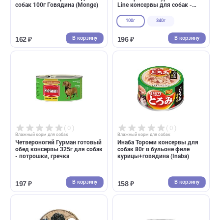
( 0 )
( 0 )
Влажный корм для собак
Влажный корм для собак
Монже ламистер Fresh для
Четвероногий гурман Golden
собак 100г Говядина (Monge)
Line консервы для собак -
ягненок в желе
100г
340г
В корзину
В корзин
162 ₽
196 ₽