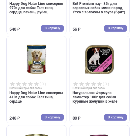
( 0 )
( 0 )
Влажный корм для собак
Влажный корм для собак
Happy Dog Natur Line консервы
Brit Premium пауч 85г для
970г для собак Телятина,
взрослых собак мини пород
сердце, печень, рубец
Утка с яблоком в соусе (Бри
В корзину
В корзин
540 ₽
56 ₽
( 0 )
( 0 )
Влажный корм для собак
Влажный корм для собак
Happy Dog Natur Line консервы
Натуральная Формула