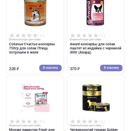
410г для собак Телятина,
ламистер 100г для собак
сердце
Куриные желудки в желе
В корзину
В корзин
246 ₽
80 ₽
( 0 )
( 0 )
Влажный корм для собак
Влажный корм для собак
Собачье Счастье консервы
Award консервы для собак
750гр для собак Птица,
паштет из индейки с черник
потрошки в желе
400г (Авард)
В корзину
В корзин
226 ₽
370 ₽