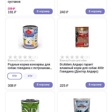
( 0 )
( 0 )
Влажный корм для собак
Влажный корм для собак
Собачье Счастье консервы
Award консервы для собак
750гр для собак Птица,
паштет из ягненка с яблоко
потрошки, рис
400г (Авард)
В корзину
В корзин
199 ₽
370 ₽
Акция
( 0 )
( 0 )
Влажный корм для собак
Влажный корм для собак
Enso Sensitive для собак
Четвероногий Гурман Platin
консервы 190г индейка с
Line консервы для собак -
гречкой для здоровья
бычьи семенники в желе 24
суставов
238 ₽