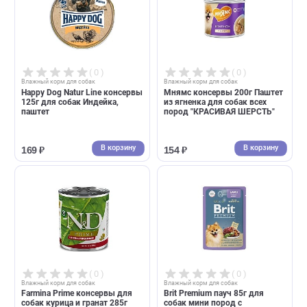
( 0 )
( 0 )
Влажный корм для собак
Влажный корм для собак
Четвероногий Гурман готовый
Инаба Тороми консервы дл
обед консервы 325г для собак
собак 80г в бульоне филе
- потрошки, гречка
курицы+говядина (Inaba)
В корзину
В корзин
197 ₽
158 ₽
( 0 )
( 0 )
Влажный корм для собак
Влажный корм для собак
Happy Dog Natur Line консервы
Мнямс консервы 200г Пашт
125г для собак Индейка,
из ягненка для собак всех
паштет
пород "КРАСИВАЯ ШЕРСТЬ"