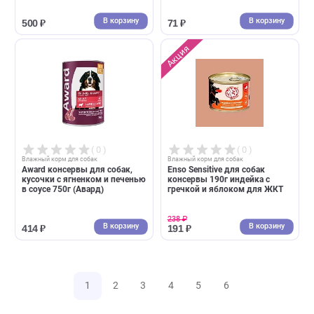
( 0 )
( 0 )
Влажный корм для собак
Влажный корм для собак
Farmina Prime консервы для
Территория Кавказ Говядина
собак ягненок и черника 285г
индейкой и овощами
(Фармина)
влажный корм для собак,
400г
В корзину
В корзин
624 ₽
290 ₽
( 0 )
( 0 )
Влажный корм для собак
Влажный корм для собак
Happy Dog Natur Line консервы
Натуральная Формула