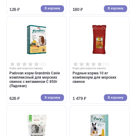
( 0 )
( 0 )
Корм для морских свинок
Корм для морских свинок
Хэппи Джангл корм для
Хэппи Джангл корм для
Грызунов 350г универсальный
Морских свинок 400г (Happ
(Happy Jungle)
Jungle)
В корзину
В корзин
126 ₽
180 ₽
( 0 )
( 0 )
Корм для морских свинок
Корм для морских свинок
Padovan корм Grandmix Cavie
Родные корма 10 кг
комплексный для морских
комбикорм для морских
свинок с витамином С 850г
свинок
(Падован)