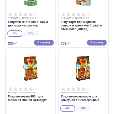
В корзину
В корзин
626 ₽
1 479 ₽
( 0 )
( 0 )
Корм для морских свинок
Корм для морских свинок
Exoprima То что надо! Корм
Fiory корм для морских
для морских свинок
свинок и кроликов Conigli e
cavie 850 г (Фиори)
400г
800г
В корзину
В корзин
225 ₽
781 ₽