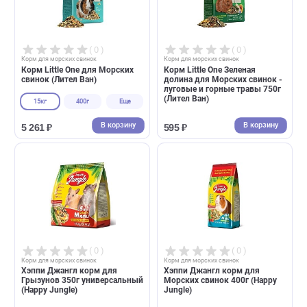
( 0 )
( 0 )
Корм для морских свинок
Корм для морских свинок
Корм Little One для Морских
Корм Little One Зеленая
свинок (Лител Ван)
долина для Морских свинок
луговые и горные травы 75
(Лител Ван)
15кг
400г
Еще
В корзину
В корзин
5 261 ₽
595 ₽