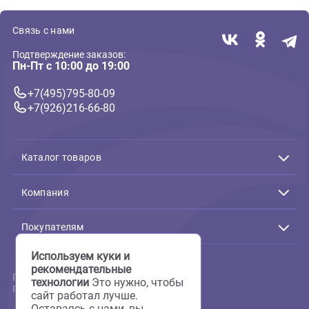
Родные корма корм для
Fiory корм для морских
Морских свинок с Овощами
свинок и шиншилл Indy 850 
(Фиори)
400г
900г
В корзину
В корзин
98 ₽
738 ₽
Связь с нами
Подтверждение заказов:
Пн-Пт с 10:00 до 19:00
+7(495)795-80-09
+7(926)216-66-80