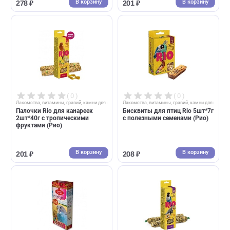
семена луговых трав (Рио)
2шт*40г с тропическими
фруктами (Рио)
В корзину
В корзин
266 ₽
278 ₽
( 0 )
( 0 )
Лакомства, витамины, гравий, камни для птиц
Лакомства, витамины, гравий, камни д
Палочки Rio для всех птиц
Палочки Rio для канареек
2шт*40г с яйцом и
2шт*40г с мёдом и семенам
ракушечником (Рио)
(Рио)
В корзину
В корзин
278 ₽
201 ₽