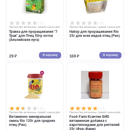
В корзину
В корзин
580 ₽
214 ₽
( 0 )
( 0 )
Лакомства, витамины, гравий, камни для птиц
Лакомства, витамины, гравий, камни д
Травка для проращивания "7
Набор для проращивания Ri
Трав" для Птиц 50гр лоток
25г для всех видов птиц (Ри
(Альпийские луга)
В корзину
В корзин
29 ₽
169 ₽