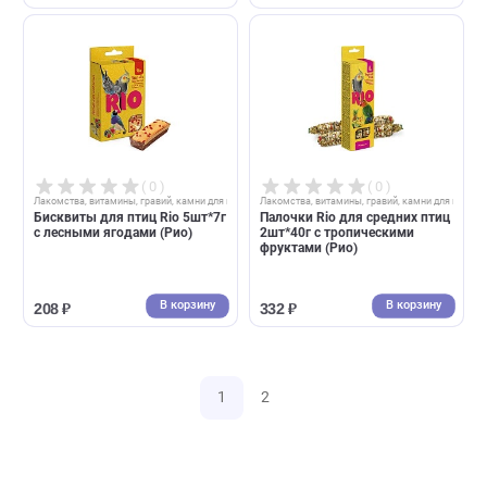
( 0 )
( 0 )
Лакомства, витамины, гравий, камни для птиц
Лакомства, витамины, гравий, камни д
Родные корма Зерновая
Палочки Rio для всех птиц
палочка для попугаев 45г*2шт
2шт*40г с медом (Рио)
с витаминами и минералами
В корзину
В корзин
126 ₽
250 ₽
( 0 )
( 0 )
Лакомства, витамины, гравий, камни для птиц
Лакомства, витамины, гравий, камни д
Палочки Rio для средних и
Палочки Rio для средних
крупных попугаев 2шт*75г с
попугаев 2шт*75г с медом и
медом и орехами (Рио)
орехами (Рио)