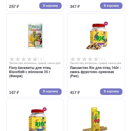
( 0 )
( 0 )
Лакомства, витамины, гравий, камни для птиц
Лакомства, витамины, гравий, камни д
Лакомство Rio Niger seeds для
Палочки Rio для попугаев
птиц 250г - нуг абиссинский
2шт*75г с фруктами и ягод
богат белками и жирами (Рио)
(Рио)
В корзину
В корзин
257 ₽
347 ₽