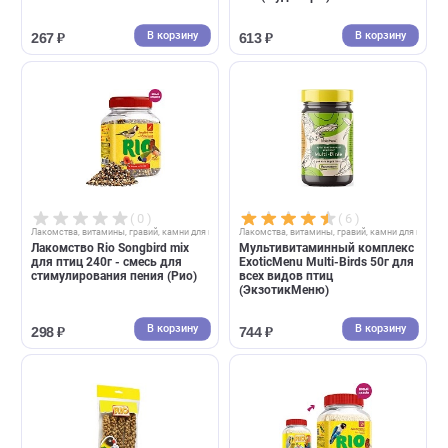
( 2 )
( 1 )
Лакомства, витамины, гравий, камни для птиц
Лакомства, витамины, гравий, камни д
Витаминно-минеральная
Food-Farm Ксантик БИО
смесь Rio 120г для средних
витаминная добавка с
птиц (Рио)
каротиноидами для рептил
25г (Фуд-Фарм)
В корзину
В корзин
267 ₽
613 ₽
( 0 )
( 6 )