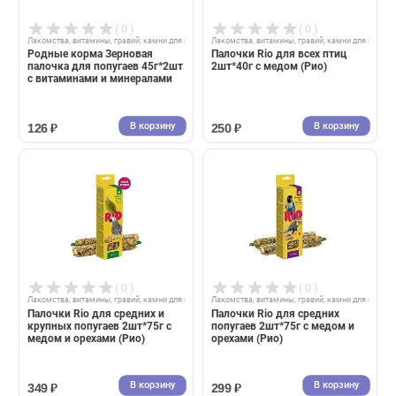
( 0 )
( 0 )
Лакомства, витамины, гравий, камни для птиц
Лакомства, витамины, гравий, камни д
Палочки Rio для канареек
Бисквиты для птиц Rio 5шт*
2шт*40г с тропическими
с полезными семенами (Рио
фруктами (Рио)
В корзину
В корзин
201 ₽
208 ₽