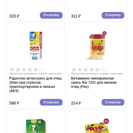
( 0 )
( 0 )
Лакомства, витамины, гравий, камни для птиц
Лакомства, витамины, гравий, камни д
Витамины для декоративных
Витамины для попугаев 50г
и певчих птиц 50гр (Цамакс)
(Цамакс)
В корзину
В корзин
323 ₽
311 ₽
( 0 )
( 0 )
Лакомства, витамины, гравий, камни для птиц
Лакомства, витамины, гравий, камни д
Радостин антистресс для птиц
Витаминно-минеральная
20мл при стрессах,
смесь Rio 120г для мелких
транспортировке и линьке
птиц (Рио)
(АВЗ)