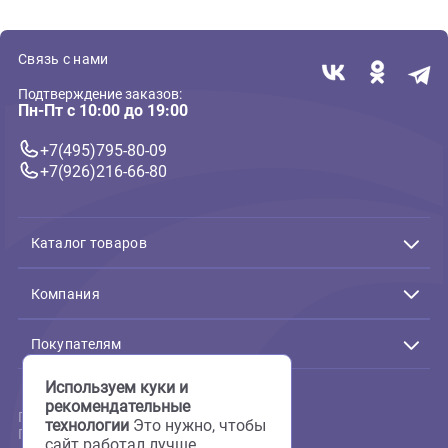
В корзину
В корзин
349 ₽
299 ₽
( 0 )
( 0 )
Лакомства, витамины, гравий, камни для птиц
Лакомства, витамины, гравий, камни д
Бисквиты для птиц Rio 5шт*7г
Палочки Rio для средних пт
с лесными ягодами (Рио)
2шт*40г с тропическими
фруктами (Рио)
В корзину
В корзин
208 ₽
332 ₽