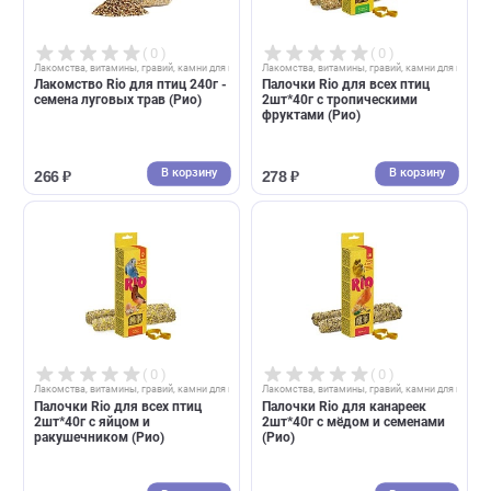
( 0 )
( 0 )
Лакомства, витамины, гравий, камни для птиц
Лакомства, витамины, гравий, камни д
Fiory бисквиты для птиц
Лакомство Rio для птиц 160г
Biscottelli с яблоком 35 г
смесь фруктово-ореховая
(Фиори)
(Рио)
В корзину
В корзин
167 ₽
417 ₽
( 0 )
( 0 )
Лакомства, витамины, гравий, камни для птиц
Лакомства, витамины, гравий, камни д
Лакомство Rio для птиц 240г -
Палочки Rio для всех птиц