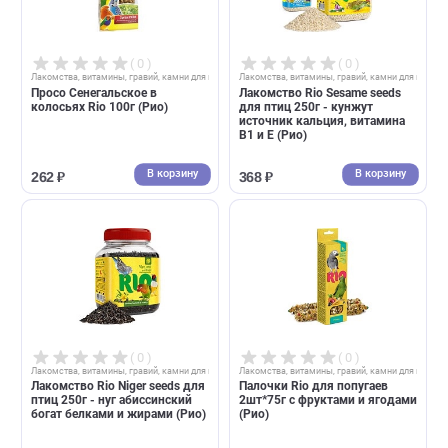
Лакомства, витамины, гравий, камни для птиц
Лакомства, витамины, гравий, камни д
Лакомство Rio Songbird mix
Мультивитаминный компле
для птиц 240г - смесь для
ExoticMenu Multi-Birds 50г д
стимулирования пения (Рио)
всех видов птиц
(ЭкзотикМеню)
В корзину
В корзин
298 ₽
744 ₽
( 0 )
( 0 )
Лакомства, витамины, гравий, камни для птиц
Лакомства, витамины, гравий, камни д
Просо Сенегальское в
Лакомство Rio Sesame seeds
колосьях Rio 100г (Рио)
для птиц 250г - кунжут
источник кальция, витамин
B1 и E (Рио)
В корзину
В корзин
262 ₽
368 ₽