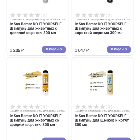
( 0 )
( 0 )
Шампуни, кондиционеры для собак и кошек
Шампуни, кондиционеры для собак и 
Bio-Groom Waterless Bath
Iv San Bernar DO IT YOURSEL
шампунь-спрей без смывания
Шампунь для животных с
236 мл (Био-Грум)
белой шерстью 300 мл
В корзину
В корзин
2 578 ₽
1 448 ₽
( 0 )
( 0 )
Шампуни, кондиционеры для собак и кошек
Шампуни, кондиционеры для собак и 
Iv San Bernar DO IT YOURSELF
Iv San Bernar DO IT YOURSEL