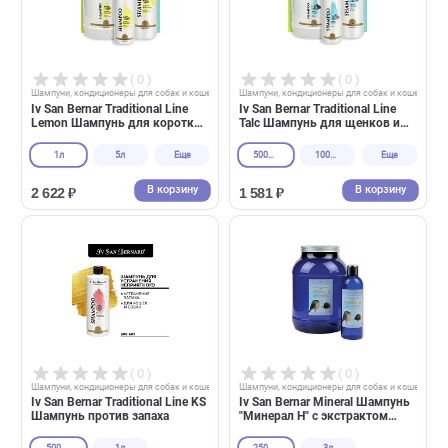
В корзину
В корзин
2 622 ₽
2 622 ₽
( 0 )
( 0 )
Шампуни, кондиционеры для собак и кошек
Шампуни, кондиционеры для собак и 
Iv San Bernar Traditional Line
Iv San Bernar Traditional Line
Lemon Шампунь для короткой
Talc Шампунь для щенков и
шерсти
котят
1л
5л
Еще
500мл
100мл
Еще
В корзину
В корзин
2 622 ₽
1 581 ₽