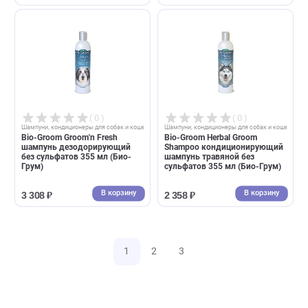
( 0 )
( 0 )
Шампуни, кондиционеры для собак и кошек
Шампуни, кондиционеры для собак и 
Шампунь 1 All Systems Super
Bio-Groom Argan Oil Shampo
Cleaning&Conditioning
шампунь на основе арганов
Shampoo 250мл
масла без сульфатов 355 мл
суперочищающий
(Био-Грум)
В корзину
В корзин
1 321 ₽
3 601 ₽
( 0 )
( 0 )
Шампуни, кондиционеры для собак и кошек
Шампуни, кондиционеры для собак и 
Bio-Groom Bronze Lustre
Bio-Groom Econogroom
шампунь-ополаскиватель для
Shampoo шампунь супер-
собак коричневого окраса 355
концентрированный 3,8 л
мл (Био-Грум)
(Био-Грум)