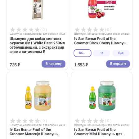
( 0 )
( 0 )
Шампуни, кондиционеры для собак и кошек
Шампуни, кондиционеры для собак и 
Шампунь для собак светлых
Iv San Bernar Fruit of the
окрасов 8in1 White Pearl 250мл
Groomer Black Cherry Шампу
отбеливающий, с экстрактами
для короткой шерсти с
алое и витамином Е
протеинами шелка
500мл
1л
Еще
В корзину
В корзин
735 ₽
1 553 ₽