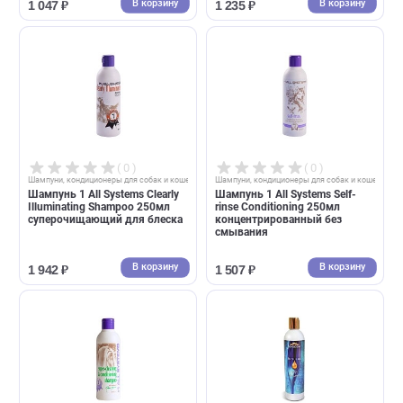
Шампунь для животных с
Шампунь для животных с
длинной шерстью 300 мл
короткой шерстью 300 мл
В корзину
В корзин
1 235 ₽
1 047 ₽
( 0 )
( 0 )
Шампуни, кондиционеры для собак и кошек
Шампуни, кондиционеры для собак и 
Iv San Bernar DO IT YOURSELF
Iv San Bernar DO IT YOURSEL
Шампунь для животных со
Шампунь для щенков и кот
средней шерстью 300 мл
300 мл
В корзину
В корзин
1 047 ₽
1 235 ₽