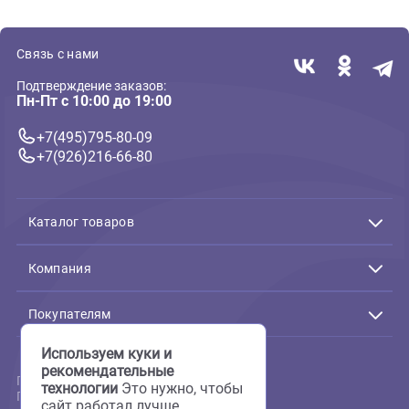
В корзину
В корзин
2 247 ₽
19 329 ₽
( 0 )
( 0 )
Шампуни, кондиционеры для собак и кошек
Шампуни, кондиционеры для собак и 
Bio-Groom Groom'n Fresh
Bio-Groom Herbal Groom
шампунь дезодорирующий
Shampoo кондиционирующ
без сульфатов 355 мл (Био-
шампунь травяной без
Грум)
сульфатов 355 мл (Био-Грум
В корзину
В корзин
3 308 ₽
2 358 ₽