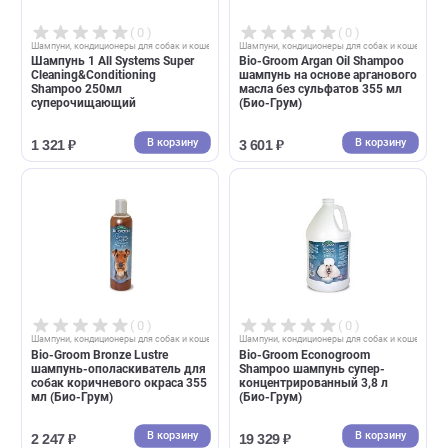
( 0 )
( 0 )
Шампуни, кондиционеры для собак и кошек
Шампуни, кондиционеры для собак и 
Шампунь 1 All Systems Clearly
Шампунь 1 All Systems Self-
Illuminating Shampoo 250мл
rinse Conditioning 250мл
суперочищающий для блеска
концентрированный без
смывания
В корзину
В корзин
1 942 ₽
1 507 ₽