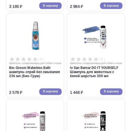
( 0 )
( 0 )
Шампуни, кондиционеры для собак и кошек
Шампуни, кондиционеры для собак и 
Bio-Groom Fluffy Puppy
Bio-Groom Silky Cat Shampoo
шампунь для щенков 355 мл
кондиционирующий шампу
(Био-Грум)
для кошек с протеином и
ланолином 237 мл (Био-Гру
В корзину
В корзин
3 185 ₽
2 984 ₽