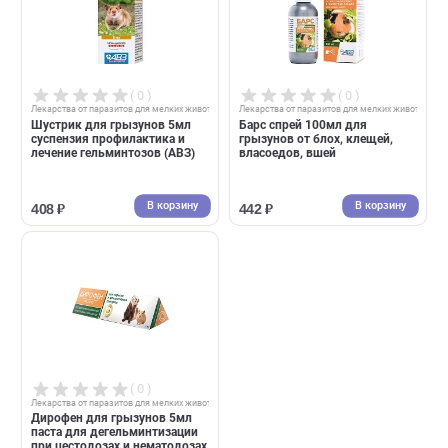
( 0 )
( 0 )
Лекарства от паразитов для мелких животных
Лекарства от паразитов для мелких ж
Шустрик для грызунов 5мл
Барс спрей 100мл для
суспензия профилактика и
грызунов от блох, клещей,
лечение гельминтозов (АВЗ)
власоедов, вшей
В корзину
В корзин
408 ₽
442 ₽