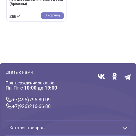
( 0 )
Лекарства от паразитов для мелких животных
Дирофен для грызунов 5мл
паста для дегельминтизации
при цестодозах и нематодозах
(Аpicenna)
В корзину
266 ₽
Связь с нами
Подтверждение заказов:
Пн-Пт с 10:00 до 19:00