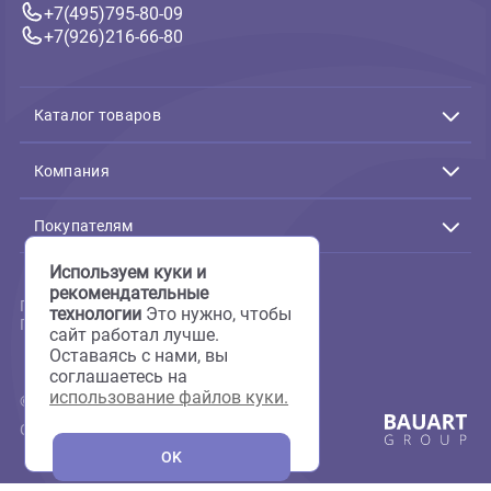
Связь с нами
Подтверждение заказов:
Пн-Пт с 10:00 до 19:00
+7(495)795-80-09
+7(926)216-66-80
Каталог товаров
Акции
Животные
Компания
Аквариумистика
Террариумистика
О нас
Пруд
Скидки
Покупателям
Птицы
Фотогалерея
Мелкие животные
Груминг
Доставка и оплата
Используем куки и
Кошки
Сервисный центр
Вопрос-ответ
Собаки
рекомендательные
Аквариумы на заказ
Отзывы
Пользовательское соглашение
Аптека
технологии
Это нужно, чтобы
Полезная информация
Политика конфиденциальности
Все для груминга
Новости
сайт работал лучше.