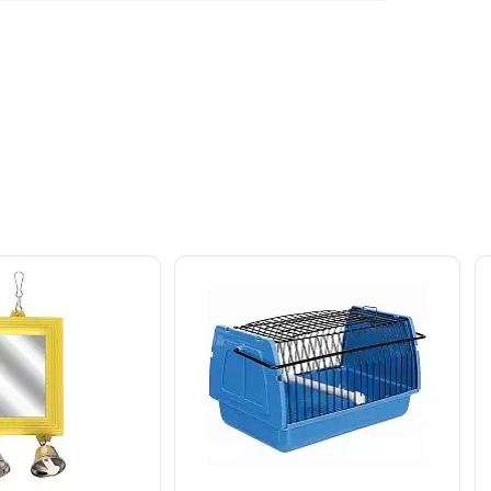
т. Оставьте его первым!
авить отзыв
ют