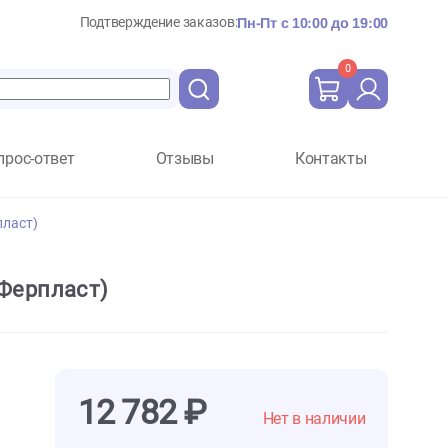
Подтверждение заказов:
Пн-Пт с 10:
Вопрос-ответ
Отзывы
Ко
ья белые (Ферпласт)
я белые (Ферпласт)