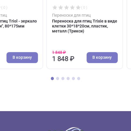
( 0 )
( 0 )
и для птиц
Переноски для птиц
 для птиц Triol - зеркало
Переноска для птиц Trixie
ольчики", 80*175мм
клетки 30*18*20см, пласти
металл (Трикси)
1 848 ₽
В корзину
В кор
₽
1 848 ₽