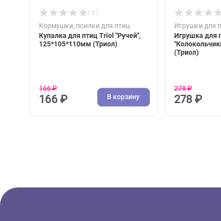
( 0 )
Кормушки, поилки для птиц
Игрушк
Купалка для птиц Triol "Ручей",
Игрушка
125*105*110мм (Триол)
"Колок
(Триол)
166 ₽
278 ₽
В корзину
166 ₽
278 