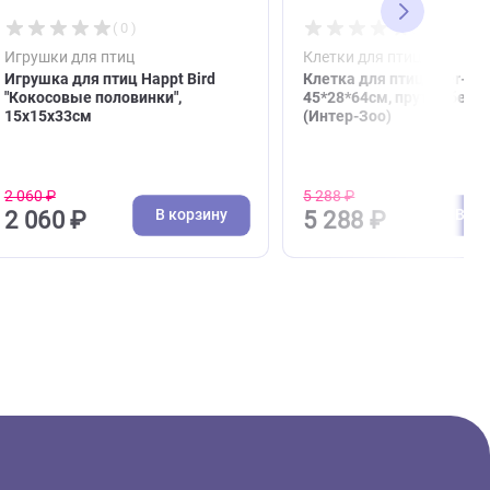
( 0 )
Игрушки для птиц
Клетк
 в виде
Игрушка для птиц Happt Bird
Клетк
к,
"Кокосовые половинки",
45*2
15х15х33см
(Инт
2 060 ₽
5 288
зину
В корзину
2 060 ₽
5 2