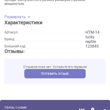
предметы, например камни, чтобы питомец затем сам
регулировал свою температуру тела. Коврик фиксируется
на самоклеящуюся ленту — вы можете поместить его как
на дне террариума, так и на боковой стенке или вовсе
на потолке. Может подключаться к контроллеру того же
бренда. Выпускается в разных размерах с разной
мощностью.
Развернуть
Характеристики
HTM-1
Артикул
lucky
Бренд
reptile
123845
Внешний код
Отзывы
0
Отзывов пока нет. Оставьте его первым!
Оставить отзыв