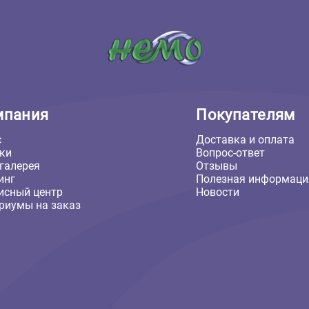
₽
415 ₽
В корзину
В кор
84 ₽
415 ₽
Компания
Покуп