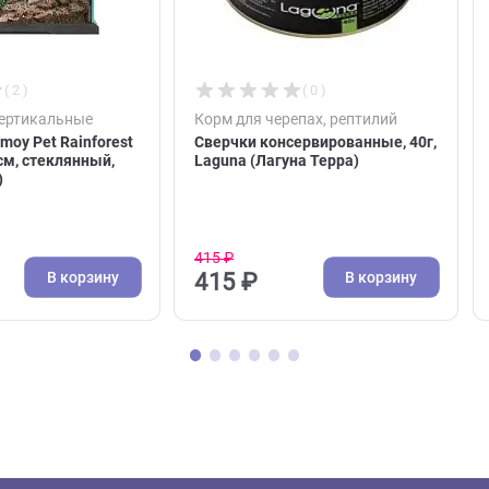
( 2 )
( 0 )
иумы вертикальные
Корм для черепах, рептили
иум Nomoy Pet Rainforest
Сверчки консервированные
*30*30см, стеклянный,
Laguna (Лагуна Терра)
во Пет)