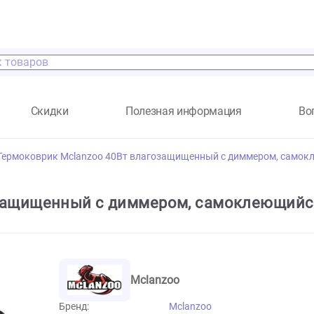
а
Скидки
Полезная информация
ма
Термоковрик Mclanzoo 40Вт влагозащищенный с димме
агозащищенный с диммером, самокле
Mclanzoo