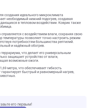
ы о товаре
шение для создания идеального микроклимата
еспечивает необходимый нижний подогрев, создавая
цев, нуждающихся в тепловом воздействии. Коврик также
ашего любимца.
 легко справляется с воздействием влаги, сохраняя свою
егулятор температуры позволяет точно настроить режим
я, соответствуя потребностям большинства рептилий.
т стабильный и надёжный обогрев.
наружи террариума, что делает его универсальным
 не только защищает устройство от влаги,
предотвращая возможные ожоги.
еля — 1,69 метра, что обеспечивает гибкость
в 40 Вт гарантирует быстрый и равномерный нагрев,