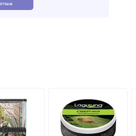
еских животных.
т. Оставьте его первым!
авить отзыв
ют