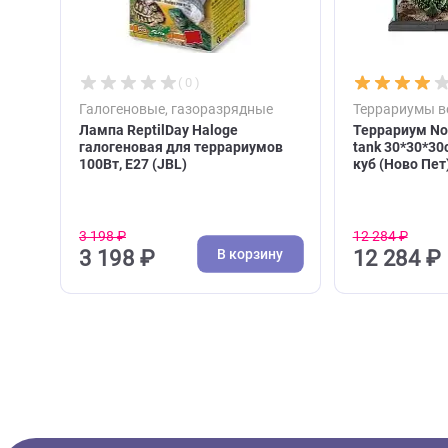
( 0 )
Галогеновые, газоразрядные
Террар
Лампа ReptilDay Haloge
Террар
галогеновая для террариумов
tank 30
100Вт, Е27 (JBL)
куб (Но