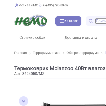
Москва и МО
+7(495)795-80-09
Каталог
Стрижка собак
Доставка и оплат
Главная
Террариумистика
Обогрев террариу
Термоковрик Mclanzoo 40Вт вл
Арт.
8624050/MZ