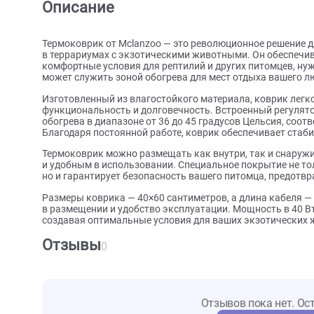
О товаре
Характеристики
Отзыв
Описание
Термоковрик от Mclanzoo — это революционное ре
в террариумах с экзотическими животными. Он об
комфортные условия для рептилий и других питом
может служить зоной обогрева для мест отдыха в
Изготовленный из влагостойкого материала, коврик
функциональность и долговечность. Встроенный р
обогрева в диапазоне от 36 до 45 градусов Цельси
Благодаря постоянной работе, коврик обеспечивае
Термоковрик можно размещать как внутри, так и с
и удобным в использовании. Специальное покрытие
но и гарантирует безопасность вашего питомца, 
Размеры коврика — 40×60 сантиметров, а длина каб
в размещении и удобство эксплуатации. Мощность 