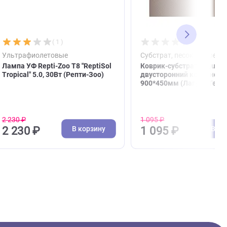
( 1 )
й
Ультрафиолетовые
Субст
, 40г,
Лампа УФ Repti-Zoo T8 "ReptiSol
Коври
Tropical" 5.0, 30Вт (Репти-Зоо)
двус
900*