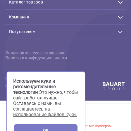
Связь с нами
Подтверждение заказов:
Пн-Пт с 10:00 до 19:00
+7(495)795-80-09
+7(926)216-66-80
Каталог товаров
Акции
Животные
Компания
Аквариумистика
Террариумистика
О нас
Пруд
Скидки
Покупателям
Птицы
Фотогалерея
Мелкие животные
Груминг
Доставка и оплата
Кошки
Сервисный центр
Вопрос-ответ
Собаки
Аквариумы на заказ
Отзывы
Пользовательское соглашение
Аптека
Полезная информация
Политика конфиденциальности
Все для груминга
Новости