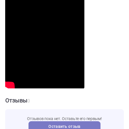
Дополнительные характеристики:
Led Ret
Fit Sun
Освещение
4*18 W
12мм
Толщина стекла
80кг
Вес
1 год
Гарантия
Видео и инструкции