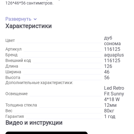
Световой короб также легко снимается, держатели свето
модулей мобильны, из можно сдвинуть в сторону не сним
короб полностью. В наборе поставляются световые
элементы «Акваэль», которые подсвечивают всю площа
аквариума. Также светильники намного долговечнее, ярч
и энергоэффективнее чем классические люминесцентные
лампы. Если какие-то диоды выйдут из строя, рядом сто
диоды будут светить ярче. Мощность светильников
составляет 18 Вт. Параметры емкости
126*46*56 сантиметров.
Развернуть
Характеристики
дуб
Цвет
соном
116125
Артикул
aquapl
Бренд
116125
Внешний код
126
Длина
46
Ширина
56
Высота