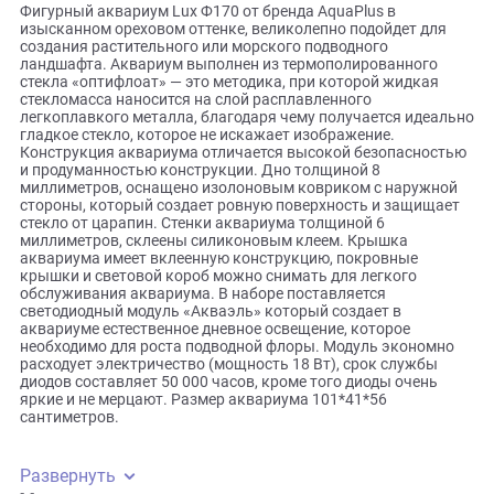
Описание
Фигурный аквариум Lux Ф170 от бренда AquaPlus в
изысканном ореховом оттенке, великолепно подойдет дл
создания растительного или морского подводного
ландшафта. Аквариум выполнен из термополированного
стекла «оптифлоат» — это методика, при которой жидкая
стекломасса наносится на слой расплавленного
легкоплавкого металла, благодаря чему получается идеа
гладкое стекло, которое не искажает изображение.
Конструкция аквариума отличается высокой безопаснос
и продуманностью конструкции. Дно толщиной 8
миллиметров, оснащено изолоновым ковриком с наружн
стороны, который создает ровную поверхность и защища
стекло от царапин. Стенки аквариума толщиной 6
миллиметров, склеены силиконовым клеем. Крышка
аквариума имеет вклеенную конструкцию, покровные
крышки и световой короб можно снимать для легкого
обслуживания аквариума. В наборе поставляется
светодиодный модуль «Акваэль» который создает в
аквариуме естественное дневное освещение, которое