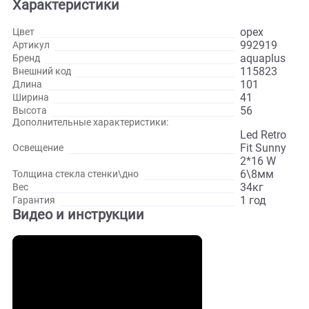
необходимо для роста подводной флоры. Модуль эконом
расходует электричество (мощность 18 Вт), срок службы
диодов составляет 50 000 часов, кроме того диоды очень
яркие и не мерцают. Размер аквариума 101*41*56
сантиметров.
Развернуть
Характеристики
орех
Цвет
992919
Артикул
aquapl
Бренд
115823
Внешний код
101
Длина
41
Ширина
56
Высота
Дополнительные характеристики:
Led Ret
Fit Sun
Освещение
2*16 W
6\8мм
Толщина стекла стенки\дно