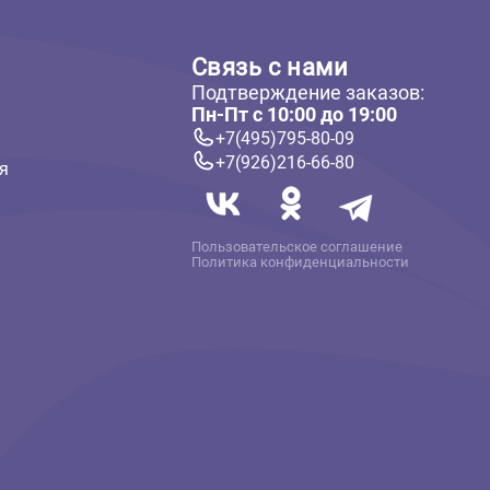
ателям
Связь с нам
Подтверждение 
 и оплата
Пн-Пт с 10:00 до
твет
+7(495)795-80-
+7(926)216-66-
 информация