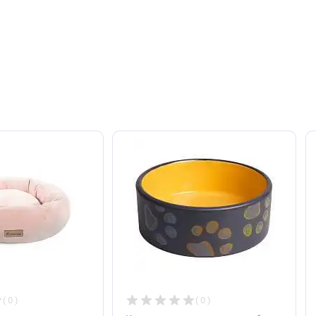
т. Оставьте его первым!
авить отзыв
ют