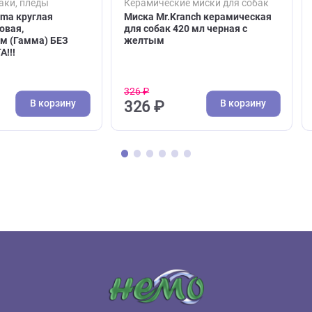
( 0 )
( 0 )
ы, лежаки, пледы
Керамические миски для с
а Gamma круглая
Миска Mr.Kranch керамич
 M, розовая,
для собак 420 мл черная с
0*160мм (Гамма) БЕЗ
желтым
 ЦВЕТА!!!
326 ₽
В корзину
В кор
5 ₽
326 ₽