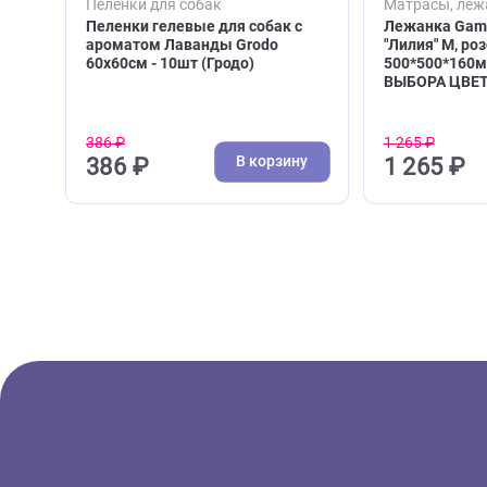
( 0 )
Пелёнки для собак
Матрас
Пеленки гелевые для собак с
Лежанк
ароматом Лаванды Grodo
"Лилия"
60х60см - 10шт (Гродо)
500*50
ВЫБОРА
386 ₽
1 265 ₽
В корзину
386 ₽
1 26