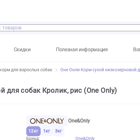
а
Скидки
Полезная информация
Сухой корм для взрослых собак
Оне Онли Корм сухой низ
овой для собак Кролик, рис (One Onl
One&Only