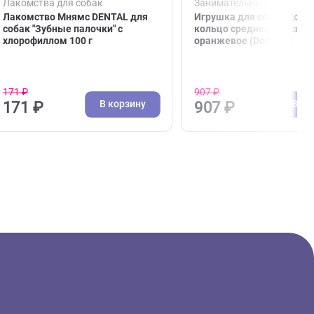
( 0 )
обак
Лакомства для собак
Зани
еская
Лакомство Мнямс DENTAL для
Игру
собак "Зубные палочки" с
коль
хлорофиллом 100 г
оран
171 ₽
907 ₽
зину
В корзину
171 ₽
907