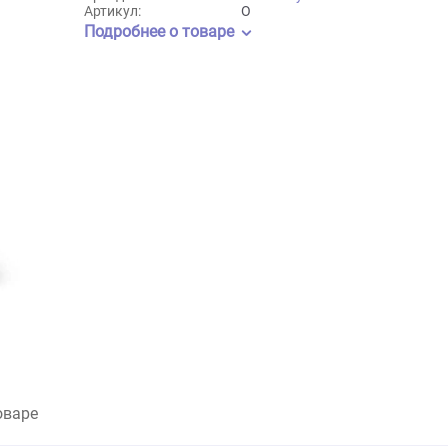
12кг
1кг
3кг
Бренд:
One&Only
Артикул:
O
Подробнее о товаре