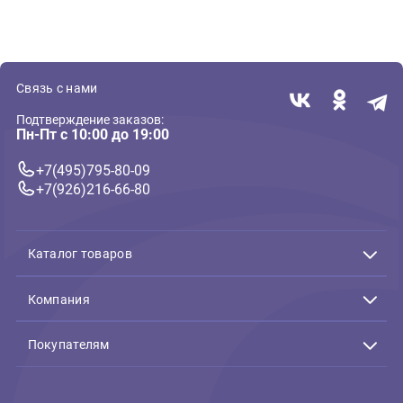
( 0 )
( 0 )
Керамические миски для собак
Занимательные
Миска керамическая для
Игрушка Mr.Kranch 
кошек и собак Ferplast
собак Гантель дент
Venere M 0,3л, с ушками - d
пищалкой 22 см
14см, 4,6см (Ферпласт)
разноцветная не
ароматизированная
1 045 ₽
973 ₽
В корзину
В 
1 045 ₽
973 ₽
Связь с нами
Подтверждение заказов:
Пн-Пт с 10:00 до 19:00
+7(495)795-80-09
+7(926)216-66-80