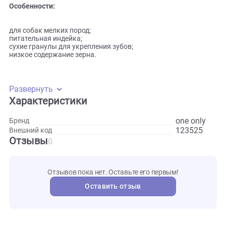
Сухой корм оптимально подходит для собак мелких пород
Сухие гранулы адаптированы под пасть небольшого разм
Аппетитные кусочки поддерживают здоровье дёсен и
предотвращают образование зубного камня.
Особенности:
для собак мелких пород;
питательная индейка;
сухие гранулы для укрепления зубов;
низкое содержание зерна.
Развернуть
Характеристики
one onl
Бренд
123525
Внешний код
Отзывы
0