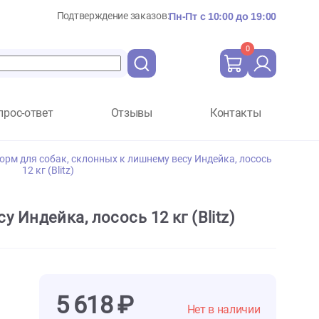
Подтверждение заказов:
Пн-Пт с 10:
Вопрос-ответ
Отзывы
Ко
it беззерновой корм для собак, склонных к лишнему весу Инде
12 кг (Blitz)
нему весу Индейка, лосось 12 кг (Blit