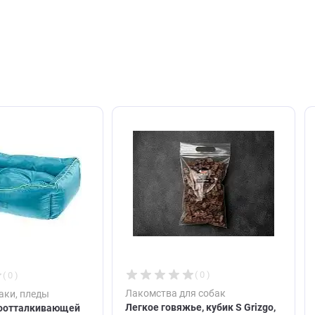
авить отзыв
ют