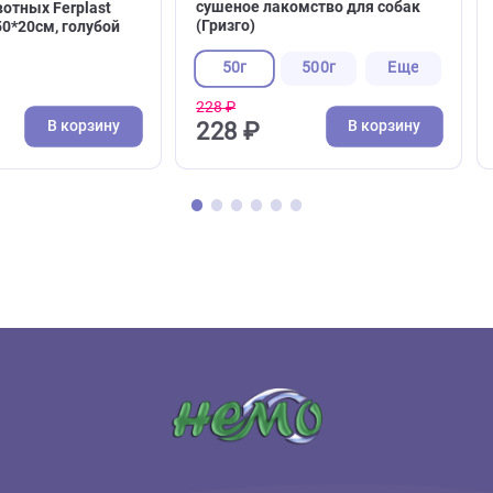
( 0 )
( 0 )
Лакомства для собак
ы, лежаки, пледы
Легкое говяжье, кубик S Gr
из водоотталкивающей
сушеное лакомство для с
для животных Ferplast
(Гризго)
0 - 66*50*20см, голубой
аст)
50г
500г
228 ₽
В корзину
В кор
4 ₽
228 ₽