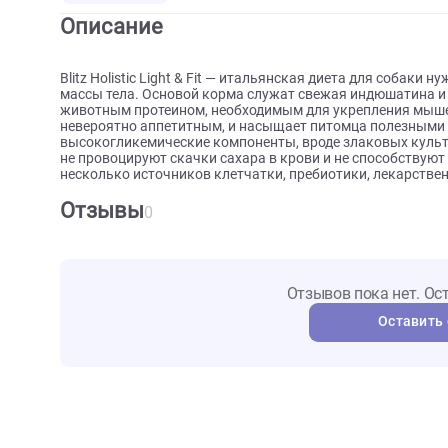
О товаре
Характеристики
Отзыв
Описание
Blitz Holistic Light & Fit — итальянская диета для
массы тела. Основой корма служат свежая индюша
животным протеином, необходимым для укреплени
невероятно аппетитным, и насыщает питомца пол
высокогликемические компоненты, вроде злаковых 
не провоцируют скачки сахара в крови и не спосо
несколько источников клетчатки, пребиотики, лека
Отзывы
0
Отзывов пока не