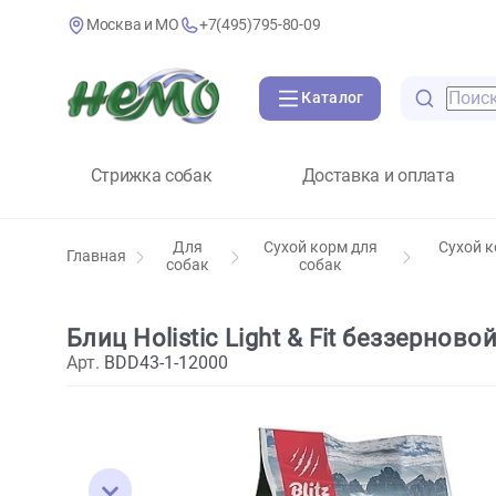
Москва и МО
+7(495)795-80-09
Каталог
Стрижка собак
Доставка и оплат
Для
Сухой корм для
Главная
собак
собак
Блиц Holistic Light & Fit беззе
Арт.
BDD43-1-12000