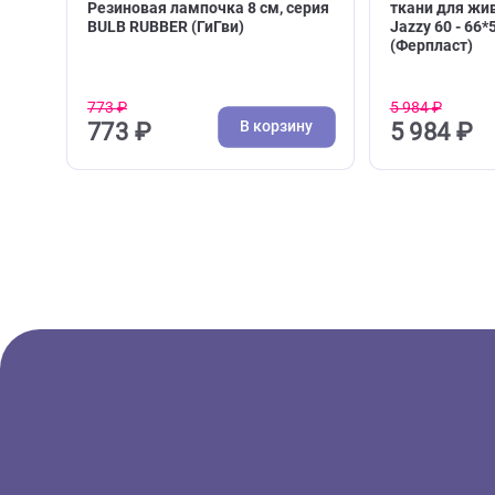
( 0 )
Из каучука
Матрас
Игрушка для собак GiGwi
Лежак 
Резиновая лампочка 8 см, серия
ткани 
BULB RUBBER (ГиГви)
Jazzy 6
(Ферпл
773 ₽
5 984 ₽
В корзину
773 ₽
5 98