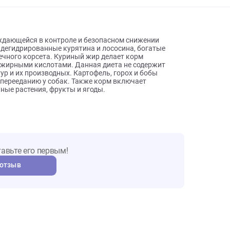
ы о товаре
 собаки нуждающейся в контроле и безопасном снижении
тина и дегидрированные курятина и лососина, богатые
я мышечного корсета. Куриный жир делает корм
езными жирными кислотами. Данная диета не содержит
культур и их производных. Картофель, горох и бобы
бствуют перееданию у собак. Также корм включает
рственные растения, фрукты и ягоды.
т. Оставьте его первым!