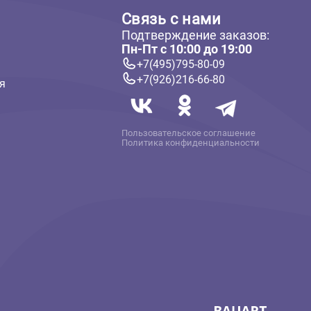
ателям
Связь с нам
Подтверждение 
 и оплата
Пн-Пт с 10:00 до
твет
+7(495)795-80-
+7(926)216-66-
 информация