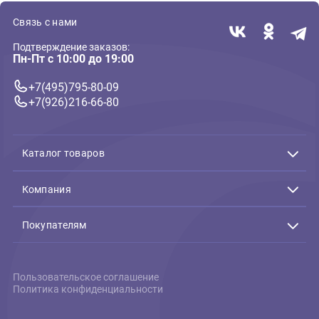
Шкурка утки с пищалкой
собак и кошек Ferpl
32см, серия PLUSH FRIENDZ
Sietsta Delux 2 -
(ГиГви)
49*36*17,5см, темно
серый(Ферпласт)
695 ₽
1 534 ₽
В корзину
В 
695 ₽
1 534 ₽
Связь с нами
Подтверждение заказов:
Пн-Пт с 10:00 до 19:00
+7(495)795-80-09
+7(926)216-66-80
Каталог товаров