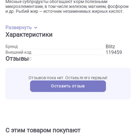
Паштет Blitz Sensitive со вкусом говядины и индейки —
энергия и здоровье для самых активных собак. Говядина
индейка насыщают собаку животным протеином и полн
набором незаменимых аминокислот, необходимых для
поддержки мускулатуры и опорно-двигательной системы.
Мясные субпродукты обогащают корм полезными
микроэлементами, в том числе железом, магнием, фосфо
и др. Рыбий жир — источник незаменимых жирных кислот
Развернуть
Характеристики
Blitz
Бренд
119459
Внешний код
Отзывы
0
Отзывов пока нет. Оставьте его первым!
Оставить отзыв