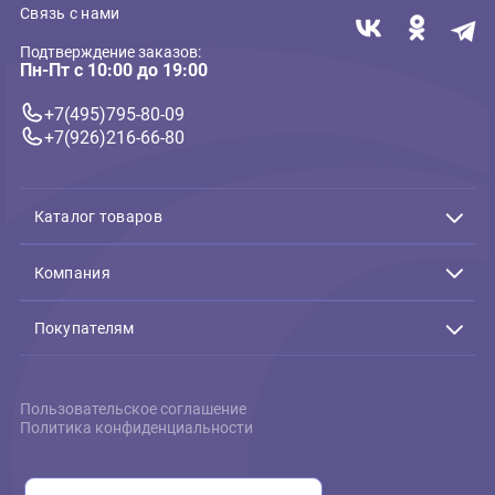
46*38*41см зеленая
150мм, серия PUPPY
(MidWest)
3 450 ₽
516 ₽
В корзину
В 
3 450 ₽
516 ₽
Связь с нами
Подтверждение заказов:
Пн-Пт с 10:00 до 19:00
+7(495)795-80-09
+7(926)216-66-80
Каталог товаров