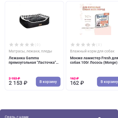
С этим товаром покупают
( 0 )
( 0 )
Матрасы, лежаки, пледы
Влажный корм для 
Лежанка Gamma
Монже ламистер Fre
прямоугольная "Ласточка"
собак 100г Лосось (
M, 520*450*170мм (Гамма)