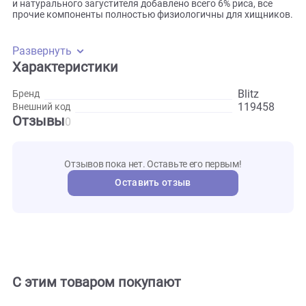
Богатая белком индюшка и аппетитные потроха — паштет
Blitz Sensitive, это настоящее мясное пиршество для ваше
собаки. Корм включает все необходимые собаке
аминокислоты и микроэлементы. Рыбий жир обогащает
корм Омега кислотами. В качестве источника клетчатки
и натурального загустителя добавлено всего 6% риса, все
прочие компоненты полностью физиологичны для хищни
Развернуть
Характеристики
Blitz
Бренд
119458
Внешний код
Отзывы
0
Отзывов пока нет. Оставьте его первым!
Оставить отзыв