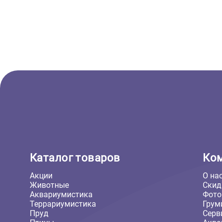
Поилка угловая из
Террар
искусственного камня Scaled
древес
Stone Age Drinking Bowl 17 см,
Hexago
180 мл (пустынная)
1 400 ₽
21 718 
В корзину
1 400 ₽
21 7