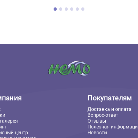
иум с наполнением для
Акватеррариум Laguna Ter
ных рептилий Tropic
350*350*(150)320мм, стек
n, 484*422*565мм, Laguna
6мм, с системой быстрого
воды (Лагуна Терра)
₽
5 785 ₽
В корзину
В кор
18 ₽
5 785 ₽