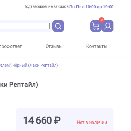
Подтверждение заказов:
Пн-Пт с 10:
Вопрос-ответ
Отзывы
Ко
35Вт с держателем", чёрный (Лаки Рептайл)
рный (Лаки Рептайл)