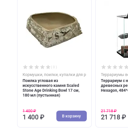
С этим товаром покупа
( 0 )
Кормушки, поилки, купалки для рептилий
Террар