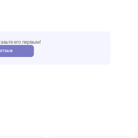
ы о товаре
т. Оставьте его первым!
авить отзыв