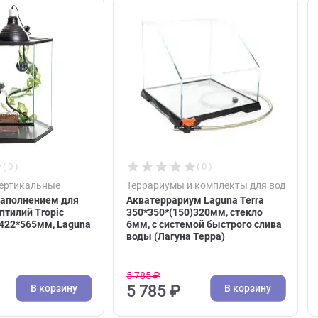
ют
( 0 )
( 0 )
иумы вертикальные
Террариумы и комплекты д