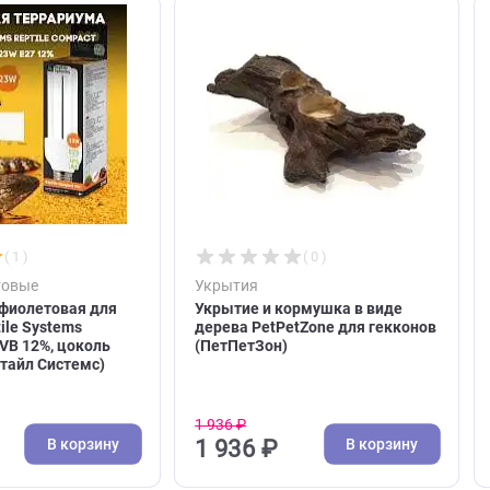
ют
( 1 )
( 0 )
фиолетовые
Укрытия