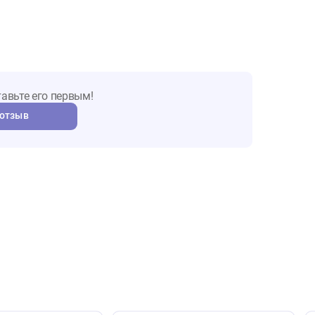
ы о товаре
т. Оставьте его первым!
авить отзыв