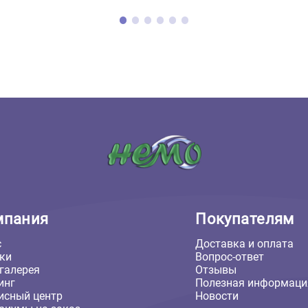
ультрафиолетовая для
Укрытие и кормушка в ви
й Reptile Systems
дерева PetPetZone для ге
t Pro UVB 12%, цоколь
(ПетПетЗон)
Вт (Рептайл Системс)
1 936 ₽
В корзину
В кор
0 ₽
1 936 ₽