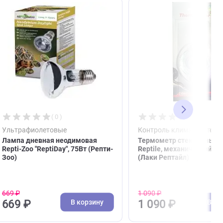
( 0 )
Ультрафиолетовые
Конт