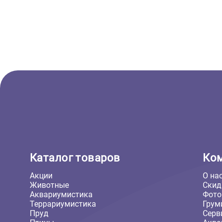
Лампа точечного нагрева Repti-
Лампа 
Zoo "BeamSpot", 35Вт (Репти-Зоо)
рептили
Compac
Е27, 23
504 ₽
6 820 ₽
В корзину
504 ₽
6 82