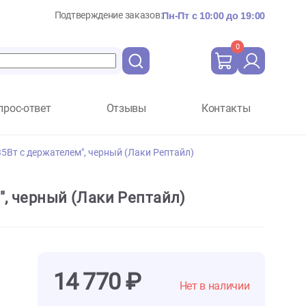
Подтверждение заказов:
Пн-Пт с 10:
Вопрос-ответ
Отзывы
Ко
tile "Джунгли 35Вт с держателем", черный (Лаки Рептайл)
ржателем", черный (Лаки Рептайл)