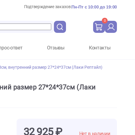
Подтверждение заказов:
Пн-Пт с 10:
Вопрос-ответ
Отзывы
Ко
sery II 42*34*48см, внутренний размер 27*24*37см (Лаки Репт
м, внутренний размер 27*24*37см (Лак