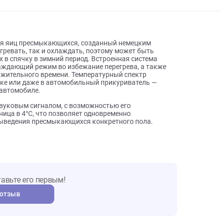
ы о товаре
ращивания яиц пресмыкающихся, созданный немецким
 как нагревать, так и охлаждать, поэтому может быть
дающих в спячку в зимний период. Встроенная система
ь в охлаждающий режим во избежание перегрева, а также
 продолжительного времени. Температурный спектр
 к розетке или даже в автомобильный прикуриватель —
ство в автомобиле.
леем, звуковым сигналом, с возможностью его
ся разница в 4°C, что позволяет одновременно
и для выведения пресмыкающихся конкретного пола.