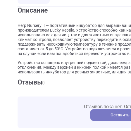
О товаре
Характеристики
Отзыв
Описание
Herp Nursery II — портативный инкубатор для вы
производителем Lucky Reptile. Устройство способно
использовано как для яиц, так и для животных впа
климат контроля, позволяет устройству переходит
поддерживать необходимую температуру в течение
составляет от 5 до 50°C. Устройство подключается
на случай если вам понадобиться перевести устрой
Устройство оснащено внутренней подсветкой, дисп
отключения. Между верхней и нижней полкой имеет
использовать инкубатор для разных животных, ил
Отзывы
0