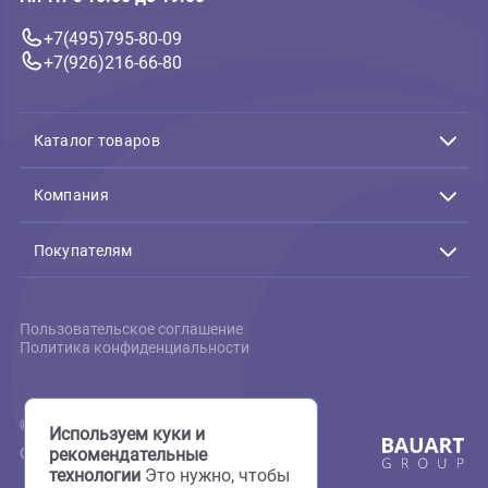
Связь с нами
Подтверждение заказов:
Пн-Пт с 10:00 до 19:00
+7(495)795-80-09
+7(926)216-66-80
Каталог товаров
Акции
Животные
Компания
Аквариумистика
Террариумистика
О нас
Пруд
Скидки
Покупателям
Птицы
Фотогалерея
Мелкие животные
Груминг
Доставка и оплата