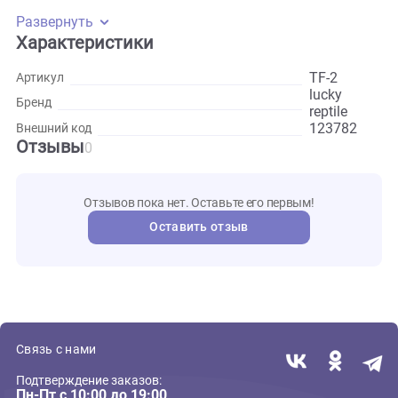
вентиляторов. Вентилятор оснащен удлинителем для
подключения к трансформатору и используется для
нагнетания воздуха в террариум, или вытягивания воздух
террариума.
Развернуть
Характеристики
TF-2
Артикул
lucky
Бренд
reptile
123782
Внешний код
Отзывы
0
Отзывов пока нет. Оставьте его первым!
Оставить отзыв