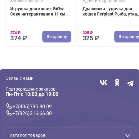
( 0 )
( 0 )
Занимательные
Удочки + Дразнилки
Игрушка для кошек GiGwi
Дразнилка - удочка
Сова интерактивная 11 см,
кошек Ferplast Рыба
серия CATCH & SCRATCH
мячик, Pa 4998 (Фер
ECO (ГиГви)
374 ₽
325 ₽
В корзину
В 
374 ₽
325 ₽
Связь с нами