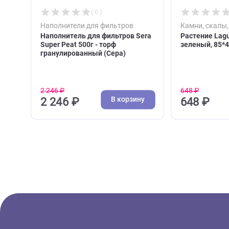
( 0 )
Наполнители для фильтров
Камни, 
Наполнитель для фильтров Sera
Растени
Super Peat 500г - торф
зелены
гранулированный (Сера)
2 246 ₽
648 ₽
В корзину
2 246 ₽
648 