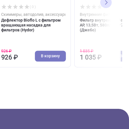
( 0 )
рки
Скиммеры, автодолив, аксессуары для фильт
Внут
Дефлектор Bioflo L с фильтром
Филь
вращающая насадка для
AP, 1
фильтров (Hydor)
(Дже
926 ₽
1 035
зину
В корзину
926 ₽
1 0