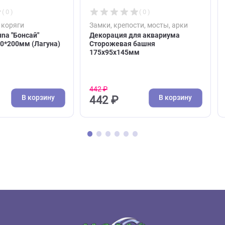
( 0 )
( 0 )
скалы, коряги
Замки, крепости, мосты, а
е Laguna "Бонсай"
Декорация для аквариума
й, 85*40*200мм (Лагуна)
Сторожевая башня
175х95х145мм
442 ₽
В корзину
В кор
₽
442 ₽