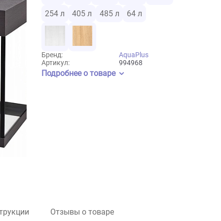
AquaPlus
92 л
105 л
141 л
181 л
237 л
254 л
405 л
485 л
64 л
Бренд:
AquaPlus
Артикул:
994968
Подробнее о товаре