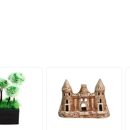
т. Оставьте его первым!
авить отзыв
ют