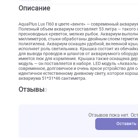
О товаре
Характеристики
Видео
Описание
AquaPlus Lux П60 в цвете «венге» — современный
Полезный объем аквариум составляет 53 литра — т
пресноводных креветок, мелких рыбок. Аквариум в
миллиметров, стыки обработаны двойным слоем гер
полиэтилена. Аквариум оснащен удобной, вклеенн
исполняет роль светильника. Крышка состоит из о
для вывода проводов и шлангов от аквариумного о
имеется люк для кормления. Крышка также оснаще
модуль — он поставляется в наборе. LED модуль «Ак
современное, долговечное и очень яркое устройст
идентичное естественному дневному свету, которо
аквариума 51*31*46 сантиметра.
Отзывы
0