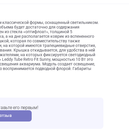
 и инструкции
Отзывы о товаре
 аквариум классической формы, оснащенный светильником.
акого объема будет достаточно для содержания
ыполнен из стекла «оптифлоат», толщиной 5
метика, а на дне располагается коврик из вспененного
ой крышкой, которая по совместительству также
бечайки, на которой имеются трапециевидные отверстия,
борудования. Крышка откидывается, для удобства в ней
на держателями, на которых фиксируется светодиодный
ваэль» Leddy Tube Retro Fit Sunny, мощностью 10 Вт это
во для освещения аквариума. Модуль создает освещение,
е хорошо воспринимается подводной флорой. Габариты