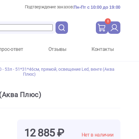
Подтверждение заказов:
Пн-Пт с 10:
Вопрос-ответ
Отзывы
Ко
Plus Lux П60 - 53л - 51*31*46см, прямой, освещение Led, ве
Плюс)
d, венге (Аква Плюс)