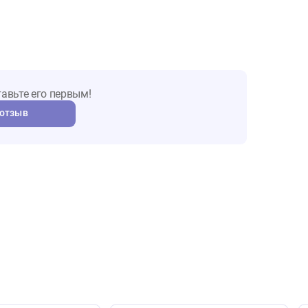
ы о товаре
т. Оставьте его первым!
авить отзыв