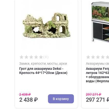
С этим товаром покупа
( 0 )
Замки, крепости, мосты, арки
Аквари