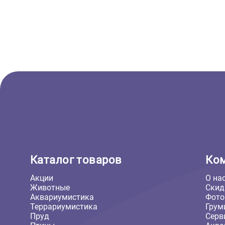
Грот для аквариума Deksi -
Аквариу
Крепость 44*17*20см (Декси)
литров 
+ обор
воды (
2 438 ₽
297 271
В корзину
2 438 ₽
297 