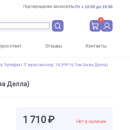
Подтверждение заказов:
Пн-Пт с 10:
Вопрос-ответ
Отзывы
Ко
ума Aqua Della "Артефакт 3" мультиколор, 14,5*9*16,7см (Ак
,7см (Аква Делла)