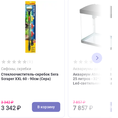
( 0 )
Сифоны, скребки
Аква