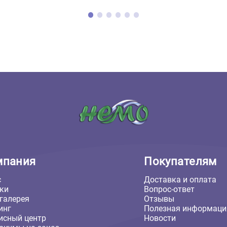
м Ferplast Start 160 - 570
Грот для аквариума Deksi 
162*62*67,5см, Т5 4*54Вт
Корабль, носовая часть
удование, для пресной
50*40*10см (Deksi)
Ферпласт)
 ₽
3 483 ₽
В корзину
В кор
271 ₽
3 483 ₽