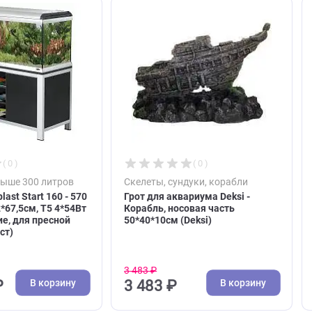
ют
( 0 )
( 0 )
умы свыше 300 литров
Скелеты, сундуки, корабли