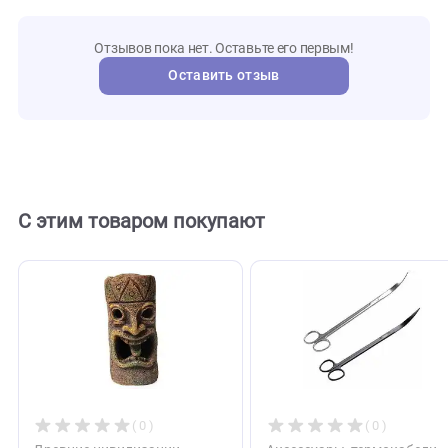
234/42
Артикул
Aqua De
Бренд
131995
Внешний код
Отзывы
0
Отзывов пока нет. Оставьте его первым!
Оставить отзыв
С этим товаром покупают