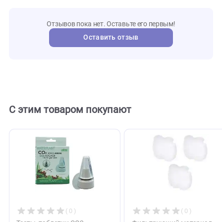
234/44
Артикул
Aqua De
Бренд
132029
Внешний код
Отзывы
0
Отзывов пока нет. Оставьте его первым!
Оставить отзыв
С этим товаром покупают