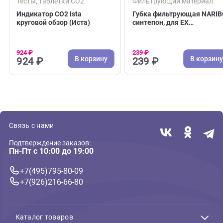
( 0 )
( 0 )
Тесты, таблетки CO2
Фильтрующий мате
Индикатор СО2 Ista
Губка фильтрующая
круговой обзор (Иста)
синтепон, для EX
400/500/600/700/80
(3 шт.)
924 ₽
239 ₽
В корзину
В 
924 ₽
239 ₽
Связь с нами