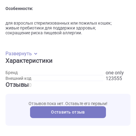
Сухой корм отличается низким содержанием зерна,
минимизирует риск пищевой аллергии. Это - оптимальное
питание для кошек с небольшой активностью (пожилых и
стерилизованных). Продукт сделан на основе диетическо
мяса ягнёнка и питательного риса.
Особенности:
для взрослых стерилизованных или пожилых кошек;
живые пребиотики для поддержки здоровья;
сокращение риска пищевой аллергии.
Развернуть
Характеристики
one onl
Бренд
123555
Внешний код
Отзывы
0