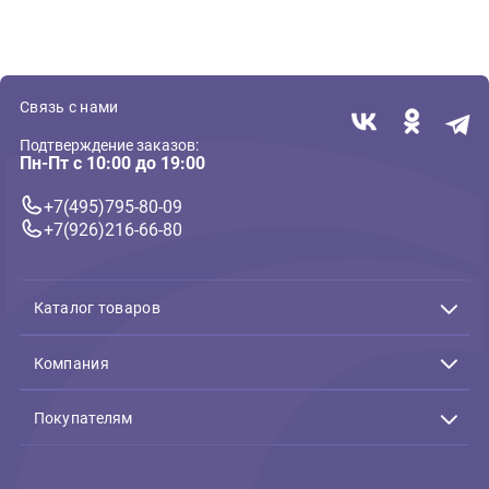
( 0 )
( 0 )
Когтеточки для кошек
Кошачья мята + Мен
Когтеточка из гофрокартона
Игрушка Petstages 
Мятная волна 48*25*8см
кошек Energize "ОP
(Homecat)
червяк" 11 см
887 ₽
284 ₽
В корзину
В 
887 ₽
284 ₽
Связь с нами
Подтверждение заказов:
Пн-Пт с 10:00 до 19:00
+7(495)795-80-09
+7(926)216-66-80