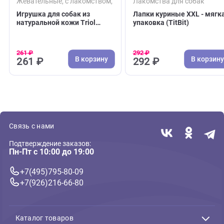
( 0 )
( 0 )
Жевательные, с лакомством, с запахом
Лакомства для соба
Игрушка для собак из
Лапки куриные XXL 
натуральной кожи Triol
упаковка (TitBit)
"Рулька", 150*80мм, серия
NATURAL (Триол)
261 ₽
292 ₽
В корзину
В 
261 ₽
292 ₽
Связь с нами