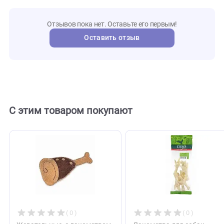
MKR000
Артикул
Mr.Kra
Бренд
108261
Внешний код
Отзывы
0
Отзывов пока нет. Оставьте его первым!
Оставить отзыв
С этим товаром покупают