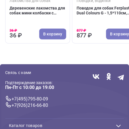
( 0 )
( 0 )
Лакомства для собак
Поводки, водилки
Деревенские лакомства для
Поводок для собак F
собак мини колбаски с
Dual Colours G - 1,5*
Ягненком 8г Цена за 1 штуку
нейлон, оранжевый
(Ферпласт)
36 ₽
877 ₽
В корзину
В 
36 ₽
877 ₽
Связь с нами