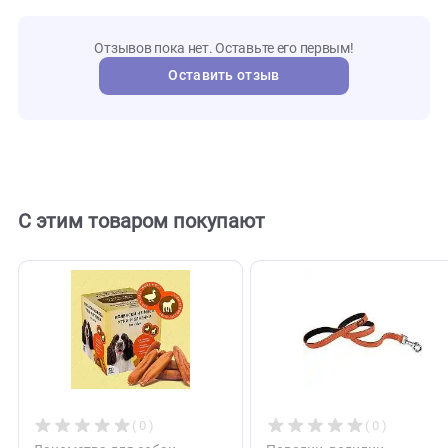
MKR003
Артикул
Mr.Kra
Бренд
108261
Внешний код
Отзывы
0
Отзывов пока нет. Оставьте его первым!
Оставить отзыв
С этим товаром покупают